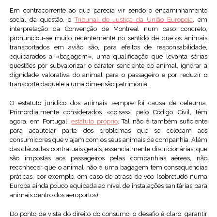
Em contracorrente ao que parecia vir sendo o encaminhamento
social da questão, o
Tribunal de Justiça da União Europeia
, em
interpretação da Convenção de Montreal num caso concreto,
pronunciou-se muito recentemente no sentido de que os animais
transportados em avião são, para efeitos de responsabilidade,
equiparados a «bagagem», uma qualificação que levanta sérias
questões por subvalorizar o caráter senciente do animal, ignorar a
dignidade valorativa do animal para o passageiro e por reduzir o
transporte daquele a uma dimensão patrimonial.
O estatuto jurídico dos animais sempre foi causa de celeuma.
Primordialmente considerados «coisas» pelo Código Civil, têm
agora, em Portugal,
estatuto próprio
. Tal não é também suficiente
para acautelar parte dos problemas que se colocam aos
consumidores que viajam com os seus animais de companhia. Além
das cláusulas contratuais gerais, essencialmente discricionárias, que
são impostas aos passageiros pelas companhias aéreas, não
reconhecer que o animal não é uma bagagem tem consequências
práticas, por exemplo, em caso de atraso de voo (sobretudo numa
Europa ainda pouco equipada ao nível de instalações sanitárias para
animais dentro dos aeroportos).
Do ponto de vista do direito do consumo, o desafio é claro: garantir