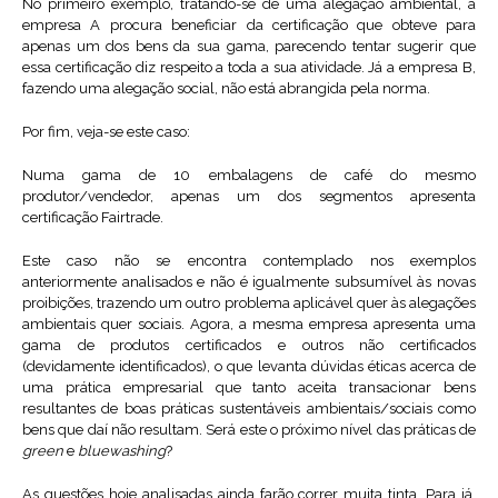
No primeiro exemplo, tratando-se de uma alegação ambiental, a
empresa A procura beneficiar da certificação que obteve para
apenas um dos bens da sua gama, parecendo tentar sugerir que
essa certificação diz respeito a toda a sua atividade. Já a empresa B,
fazendo uma alegação social, não está abrangida pela norma.
Por fim, veja-se este caso:
Numa gama de 10 embalagens de café do mesmo
produtor/vendedor, apenas um dos segmentos apresenta
certificação Fairtrade.
Este caso não se encontra contemplado nos exemplos
anteriormente analisados e não é igualmente subsumível às novas
proibições, trazendo um outro problema aplicável quer às alegações
ambientais quer sociais. Agora, a mesma empresa apresenta uma
gama de produtos certificados e outros não certificados
(devidamente identificados), o que levanta dúvidas éticas acerca de
uma prática empresarial que tanto aceita transacionar bens
resultantes de boas práticas sustentáveis ambientais/sociais como
bens que daí não resultam. Será este o próximo nível das práticas de
green
e
bluewashing
?
As questões hoje analisadas ainda farão correr muita tinta. Para já,