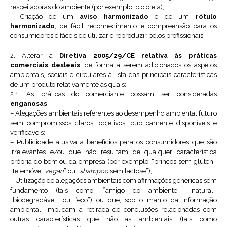
respeitadoras do ambiente (por exemplo, bicicleta);
– Criação de um
aviso harmonizado
e de um
rótulo
harmonizado
, de fácil reconhecimento e compreensão para os
consumidores e fáceis de utilizar e reproduzir pelos profissionais.
2. Alterar a
Diretiva 2005/29/CE relativa às práticas
comerciais desleais
, de forma a serem adicionados os aspetos
ambientais, sociais e circulares à lista das principais características
de um produto relativamente às quais:
2.1. As práticas do comerciante possam ser consideradas
enganosas
:
– Alegações ambientais referentes ao desempenho ambiental futuro
sem compromissos claros, objetivos, publicamente disponíveis e
verificáveis;
– Publicidade alusiva a benefícios para os consumidores que são
irrelevantes e/ou que não resultam de qualquer característica
própria do bem ou da empresa (por exemplo: “brincos sem glúten”,
“telemóvel
vegan
” ou “
shampoo
sem lactose”);
– Utilização de alegações ambientais com afirmações genéricas sem
fundamento (tais como, “amigo do ambiente”, “natural”,
“biodegradável” ou “eco”) ou que, sob o manto da informação
ambiental, implicam a retirada de conclusões relacionadas com
outras características que não as ambientais (tais como