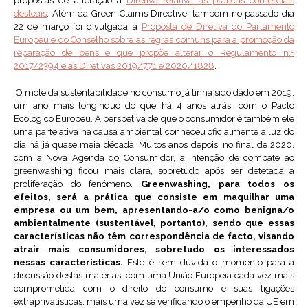
propostas de alteração à
Diretiva relativa às práticas comerciais
desleais
. Além da Green Claims Directive, também no passado dia
22 de março foi divulgada a
Proposta de Diretiva do Parlamento
Europeu e do Conselho sobre as regras comuns para a promoção da
reparação de bens e que propõe alterar o Regulamento n.º
2017/2394 e as Diretivas 2019/771 e 2020/1828
.
O mote da sustentabilidade no consumo já tinha sido dado em 2019,
um ano mais longínquo do que há 4 anos atrás, com o Pacto
Ecológico Europeu. A perspetiva de que o consumidor é também ele
uma parte ativa na causa ambiental conheceu oficialmente a luz do
dia há já quase meia década. Muitos anos depois, no final de 2020,
com a Nova Agenda do Consumidor, a intenção de combate ao
greenwashing ficou mais clara, sobretudo após ser detetada a
proliferação do fenómeno.
Greenwashing, para todos os
efeitos, será a prática que consiste em maquilhar uma
empresa ou um bem, apresentando-a/o como benigna/o
ambientalmente (sustentável, portanto), sendo que essas
características não têm correspondência de facto, visando
atrair mais consumidores, sobretudo os interessados
nessas características.
Este é sem dúvida o momento para a
discussão destas matérias, com uma União Europeia cada vez mais
comprometida com o direito do consumo e suas ligações
extraprivatísticas, mais uma vez se verificando o empenho da UE em