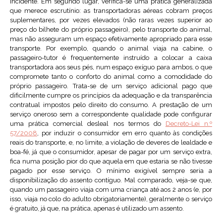
incidente. Em segundo lugar, verifica-se uma prática generalizada
que merece escrutínio: as transportadoras aéreas cobram preços
suplementares, por vezes elevados (não raras vezes superior ao
preço do bilhete do próprio passageiro), pelo transporte do animal,
mas não asseguram um espaço efetivamente apropriado para esse
transporte. Por exemplo, quando o animal viaja na cabine, o
passageiro-tutor é frequentemente instruído a colocar a caixa
transportadora aos seus pés, num espaço exíguo para ambos, o que
compromete tanto o conforto do animal como a comodidade do
próprio passageiro. Trata-se de um serviço adicional pago que
dificilmente cumpre os princípios da adequação e da transparência
contratual impostos pelo direito do consumo. A prestação de um
serviço oneroso sem a correspondente qualidade pode configurar
uma prática comercial desleal nos termos do
Decreto-Lei n.º
57/2008
, por induzir o consumidor em erro quanto às condições
reais do transporte, e, no limite, a violação de deveres de lealdade e
boa-fé, já que o consumidor, apesar de pagar por um serviço extra,
fica numa posição pior do que aquela em que estaria se não tivesse
pagado por esse serviço. O mínimo exigível sempre seria a
disponibilização do assento contíguo. Mal comparado, veja-se que,
quando um passageiro viaja com uma criança até aos 2 anos (e, por
isso, viaja no colo do adulto obrigatoriamente), geralmente o serviço
é gratuito, já que, na prática, apenas é utilizado um assento.