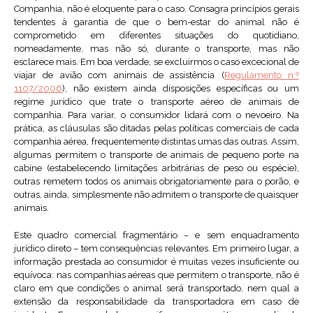
Companhia, não é eloquente para o caso. Consagra princípios gerais
tendentes à garantia de que o bem-estar do animal não é
comprometido em diferentes situações do quotidiano,
nomeadamente, mas não só, durante o transporte, mas não
esclarece mais. Em boa verdade, se excluirmos o caso excecional de
viajar de avião com animais de assistência (
Regulamento n.º
1107/2006
), não existem ainda disposições específicas ou um
regime jurídico que trate o transporte aéreo de animais de
companhia. Para variar, o consumidor lidará com o nevoeiro. Na
prática, as cláusulas são ditadas pelas políticas comerciais de cada
companhia aérea, frequentemente distintas umas das outras. Assim,
algumas permitem o transporte de animais de pequeno porte na
cabine (estabelecendo limitações arbitrárias de peso ou espécie),
outras remetem todos os animais obrigatoriamente para o porão, e
outras, ainda, simplesmente não admitem o transporte de quaisquer
animais.
Este quadro comercial fragmentário – e sem enquadramento
jurídico direto – tem consequências relevantes. Em primeiro lugar, a
informação prestada ao consumidor é muitas vezes insuficiente ou
equívoca: nas companhias aéreas que permitem o transporte, não é
claro em que condições o animal será transportado, nem qual a
extensão da responsabilidade da transportadora em caso de