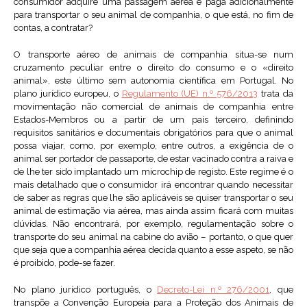
consumidor adquire uma passagem aérea e paga adicionalmente
para transportar o seu animal de companhia, o que está, no fim de
contas, a contratar?
O transporte aéreo de animais de companhia situa-se num
cruzamento peculiar entre o direito do consumo e o «direito
animal», este último sem autonomia científica em Portugal. No
plano jurídico europeu, o
Regulamento (UE) n.º 576/2013
trata da
movimentação não comercial de animais de companhia entre
Estados-Membros ou a partir de um país terceiro, definindo
requisitos sanitários e documentais obrigatórios para que o animal
possa viajar, como, por exemplo, entre outros, a exigência de o
animal ser portador de passaporte, de estar vacinado contra a raiva e
de lhe ter sido implantado um microchip de registo. Este regime é o
mais detalhado que o consumidor irá encontrar quando necessitar
de saber as regras que lhe são aplicáveis se quiser transportar o seu
animal de estimação via aérea, mas ainda assim ficará com muitas
dúvidas. Não encontrará, por exemplo, regulamentação sobre o
transporte do seu animal na cabine do avião – portanto, o que quer
que seja que a companhia aérea decida quanto a esse aspeto, se não
é proibido, pode-se fazer.
No plano jurídico português, o
Decreto-Lei n.º 276/2001
, que
transpõe a Convenção Europeia para a Proteção dos Animais de