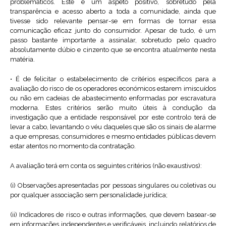
problemáticos. Este é um aspeto positivo, sobretudo pela
transparência e acesso aberto a toda a comunidade, ainda que
tivesse sido relevante pensar-se em formas de tornar essa
comunicação eficaz junto do consumidor. Apesar de tudo, é um
passo bastante importante a assinalar, sobretudo pelo quadro
absolutamente dúbio e cinzento que se encontra atualmente nesta
matéria.
• É de felicitar o estabelecimento de critérios específicos para a
avaliação do risco de os operadores económicos estarem imiscuídos
ou não em cadeias de abastecimento enformadas por escravatura
moderna. Estes critérios serão muito úteis à condução da
investigação que a entidade responsável por este controlo terá de
levar a cabo, levantando o véu daqueles que são os sinais de alarme
a que empresas, consumidores e mesmo entidades públicas devem
estar atentos no momento da contratação.
A avaliação terá em conta os seguintes critérios (não exaustivos):
(i) Observações apresentadas por pessoas singulares ou coletivas ou
por qualquer associação sem personalidade jurídica;
(ii) Indicadores de risco e outras informações, que devem basear-se
em informações independentes e verificáveis, incluindo relatórios de