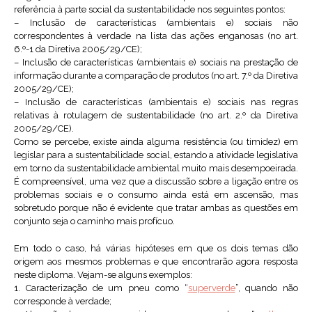
referência à parte social da sustentabilidade nos seguintes pontos:
– Inclusão de características (ambientais e) sociais não
correspondentes à verdade na lista das ações enganosas (no art.
6.º-1 da Diretiva 2005/29/CE);
– Inclusão de características (ambientais e) sociais na prestação de
informação durante a comparação de produtos (no art. 7.º da Diretiva
2005/29/CE);
– Inclusão de características (ambientais e) sociais nas regras
relativas à rotulagem de sustentabilidade (no art. 2.º da Diretiva
2005/29/CE).
Como se percebe, existe ainda alguma resistência (ou timidez) em
legislar para a sustentabilidade social, estando a atividade legislativa
em torno da sustentabilidade ambiental muito mais desempoeirada.
É compreensível, uma vez que a discussão sobre a ligação entre os
problemas sociais e o consumo ainda está em ascensão, mas
sobretudo porque não é evidente que tratar ambas as questões em
conjunto seja o caminho mais profícuo.
Em todo o caso, há várias hipóteses em que os dois temas dão
origem aos mesmos problemas e que encontrarão agora resposta
neste diploma. Vejam-se alguns exemplos:
1. Caracterização de um pneu como “
superverde
”, quando não
corresponde à verdade;