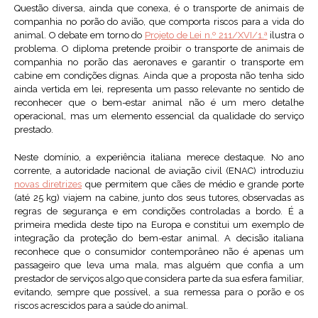
Questão diversa, ainda que conexa, é o transporte de animais de
companhia no porão do avião, que comporta riscos para a vida do
animal. O debate em torno do
Projeto de Lei n.º 211/XVI/1.ª
ilustra o
problema. O diploma pretende proibir o transporte de animais de
companhia no porão das aeronaves e garantir o transporte em
cabine em condições dignas. Ainda que a proposta não tenha sido
ainda vertida em lei, representa um passo relevante no sentido de
reconhecer que o bem-estar animal não é um mero detalhe
operacional, mas um elemento essencial da qualidade do serviço
prestado.
Neste domínio, a experiência italiana merece destaque. No ano
corrente, a autoridade nacional de aviação civil (ENAC) introduziu
novas diretrizes
que permitem que cães de médio e grande porte
(até 25 kg) viajem na cabine, junto dos seus tutores, observadas as
regras de segurança e em condições controladas a bordo. É a
primeira medida deste tipo na Europa e constitui um exemplo de
integração da proteção do bem-estar animal. A decisão italiana
reconhece que o consumidor contemporâneo não é apenas um
passageiro que leva uma mala, mas alguém que confia a um
prestador de serviços algo que considera parte da sua esfera familiar,
evitando, sempre que possível, a sua remessa para o porão e os
riscos acrescidos para a saúde do animal.