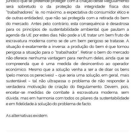
jurídico que se pretende proteger com a criação deste Regulamento
será sobretudo o da proteção da integridade física dos
“trabalhadores” (e, no máximo, a expectativa do consumidor ético e
de outras entidades), que não sai protegida com a retirada do bem
do mercado. Antes pelo contrário, esta consequência é desastrosa
para os princípios de sustentabilidade ambiental que pautam a
agenda da UE por estes dias. Não pode a UE tratar um bem fruto de
escravatura moderna como se de um bem perigoso se tratasse. A
situação é exatamente a inversa: a produção do bem é que tornou
perigosa a situação para o “trabalhador”. Retirar o bem do mercado
não oferece nenhuma vantagem para nenhum deles, ainda que se
compreenda que é uma medida de desincentivo ao operador
económico. Mesmo que a solução venha a ser a de doar os bens
(pelo menos os perecíveis) – que seria uma solução, em geral, mais
sustentável – tal não ultrapassa o problema de não responder à
verdadeira motivação de criação do Regulamento. Devem, pois,
encetar-se medidas de combate à escravatura moderna, sem
dúvida, mas em harmonia com todos os pilares da sustentabilidade
e em fidelidade à solução do problema de facto.
As alternativas existem.