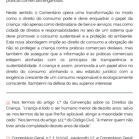
práticas comerciais enganosas.
Neste sentido, o Comentário opera uma transformação no modo
como o direito do consumo pode e deve enquadrar o papel da
criança: não apenas como destinatária de bens e serviços, mas como
cidadã de direitos e responsabilidades no seio de um sistema que
deve promover o consumo sustentável e a proteção do ambiente.
Esta nova abordagem impõe ao direito do consumo a obrigação de
não só proteger a criança contra práticas comerciais desleais, mas
também de assegurar que a informação e as práticas comerciais
estejam alinhadas com os princípios de transparência e
sustentabilidade. A criança é, assim, promovida a um papel ativo no
direito do consumo, alinhando o seu estatuto jurídico com a
exigência crescente de um consumo responsável e ecologicamente
consciente, (também) na defesa do seu superior interesse.
[1]
Nos termos do artigo 1.º da Convenção sobre os Direitos da
Criança, “criança é todo o ser humano menor de dezoito anos, salvo
se, nos termos da lei que lhe for aplicável, atingir a maioridade mais
cedo”. Nos termos do artigo 122.º do Código Civil, “é menor quem não
tiver ainda completado dezoito anos de idade”.
[2]
Comentário Geral n.º 7 (2005), parágrafo 17; e Comentário Geral