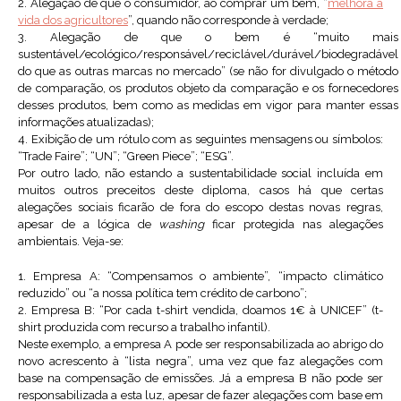
2. Alegação de que o consumidor, ao comprar um bem, “
melhora a
vida dos agricultores
”, quando não corresponde à verdade;
3. Alegação de que o bem é “muito mais
sustentável/ecológico/responsável/reciclável/durável/biodegradável
do que as outras marcas no mercado” (se não for divulgado o método
de comparação, os produtos objeto da comparação e os fornecedores
desses produtos, bem como as medidas em vigor para manter essas
informações atualizadas);
4. Exibição de um rótulo com as seguintes mensagens ou símbolos:
“Trade Faire”; “UN”; “Green Piece”; “ESG”.
Por outro lado, não estando a sustentabilidade social incluída em
muitos outros preceitos deste diploma, casos há que certas
alegações sociais ficarão de fora do escopo destas novas regras,
apesar de a lógica de
washing
ficar protegida nas alegações
ambientais. Veja-se:
1. Empresa A: “Compensamos o ambiente”, “impacto climático
reduzido” ou “a nossa política tem crédito de carbono”;
2. Empresa B: “Por cada t-shirt vendida, doamos 1€ à UNICEF” (t-
shirt produzida com recurso a trabalho infantil).
Neste exemplo, a empresa A pode ser responsabilizada ao abrigo do
novo acrescento à “lista negra”, uma vez que faz alegações com
base na compensação de emissões. Já a empresa B não pode ser
responsabilizada a esta luz, apesar de fazer alegações com base em