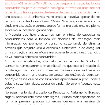
2005/29/CE e 2011/83/UE no que respeita à capacitação dos
consumidores para a transição ecológica, através de uma melhor
proteção contra as práticas desleais e de melhor informação
. Já no
ano passado,
aqui
, tínhamos mencionado a iniciativa, apesar de nos
termos concentrado na
Green Claims Directive
, que se encontra
ainda em discussão e completará de forma mais eficiente o diploma
sobre o qual nos debruçamos hoje.
A Proposta que hoje analisamos tem o intuito de capacitar os
consumidores para a tomada de decisões de transação mais
informadas, de promover o consumo sustentável, de eliminar
práticas que prejudiquem a economia sustentável e de assegurar
uma aplicação mais benéfica e mais coerente com o quadro jurídico
da UE sobre a defesa do consumidor.
Em termos sintetizados, visa reforçar as regras de Direito do
Consumo, nomeadamente (mas não só) no que toca à limitação da
proliferação de práticas comerciais desleais que induzem os
consumidores em erro quanto ao caráter sustentável do bem. Um
hot topic
desde que os consumidores aprenderam a pronunciar a
palavra sustentabilidade, apesar de ainda não serem fluentes neste
idioma.
No seguimento da discussão da Proposta, o Parlamento Europeu
sugeriu adensar este mote com regras jurídicas mais específicas, de
forma a prevenir práticas comerciais desleais em matéria de