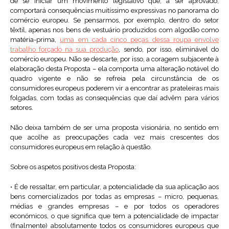
de se iniciar um movimento legislativo que, a ser aprovado,
comportará consequências muitíssimo expressivas no panorama do
comércio europeu. Se pensarmos, por exemplo, dentro do setor
têxtil, apenas nos bens de vestuário produzidos com algodão como
matéria-prima,
uma em cada cinco peças dessa roupa envolve
trabalho forçado na sua produção
, sendo, por isso, eliminável do
comércio europeu. Não se descarte, por isso, a coragem subjacente à
elaboração desta Proposta – ela comporta uma alteração notável do
quadro vigente e não se refreia pela circunstância de os
consumidores europeus poderem vir a encontrar as prateleiras mais
folgadas, com todas as consequências que daí advêm para vários
setores.
Não deixa também de ser uma proposta visionária, no sentido em
que acolhe as preocupações cada vez mais crescentes dos
consumidores europeus em relação à questão.
Sobre os aspetos positivos desta Proposta:
• É de ressaltar, em particular, a potencialidade da sua aplicação aos
bens comercializados por todas as empresas – micro, pequenas,
médias e grandes empresas – e por todos os operadores
económicos, o que significa que tem a potencialidade de impactar
(finalmente) absolutamente todos os consumidores europeus que