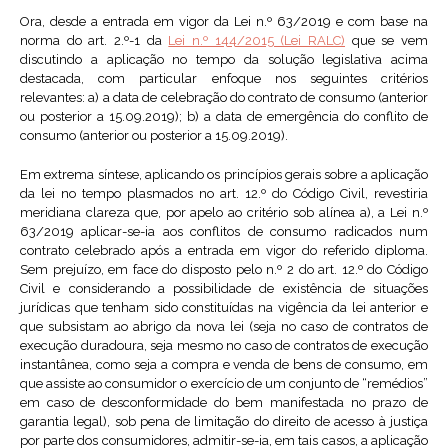
Ora, desde a entrada em vigor da Lei n.º 63/2019 e com base na
norma do art. 2.º-1 da
Lei n.º 144/2015 (Lei RALC)
que se vem
discutindo a aplicação no tempo da solução legislativa acima
destacada, com particular enfoque nos seguintes critérios
relevantes: a) a data de celebração do contrato de consumo (anterior
ou posterior a 15.09.2019); b) a data de emergência do conflito de
consumo (anterior ou posterior a 15.09.2019).
Em extrema síntese, aplicando os princípios gerais sobre a aplicação
da lei no tempo plasmados no art. 12.º do Código Civil, revestiria
meridiana clareza que, por apelo ao critério sob alínea a), a Lei n.º
63/2019 aplicar-se-ia aos conflitos de consumo radicados num
contrato celebrado após a entrada em vigor do referido diploma.
Sem prejuízo, em face do disposto pelo n.º 2 do art. 12.º do Código
Civil e considerando a possibilidade de existência de situações
jurídicas que tenham sido constituídas na vigência da lei anterior e
que subsistam ao abrigo da nova lei (seja no caso de contratos de
execução duradoura, seja mesmo no caso de contratos de execução
instantânea, como seja a compra e venda de bens de consumo, em
que assiste ao consumidor o exercício de um conjunto de “remédios”
em caso de desconformidade do bem manifestada no prazo de
garantia legal), sob pena de limitação do direito de acesso à justiça
por parte dos consumidores, admitir-se-ia, em tais casos, a aplicação