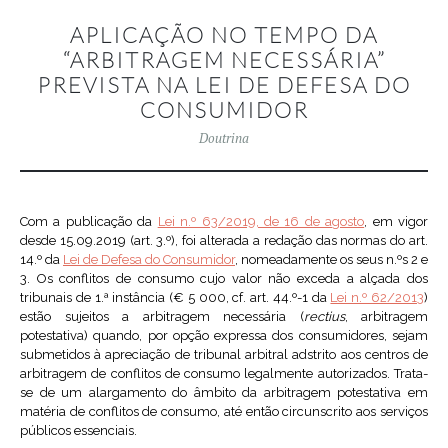
APLICAÇÃO NO TEMPO DA
“ARBITRAGEM NECESSÁRIA”
PREVISTA NA LEI DE DEFESA DO
CONSUMIDOR
Doutrina
Com a publicação da
Lei n.º 63/2019, de 16 de agosto
, em vigor
desde 15.09.2019 (art. 3.º), foi alterada a redação das normas do art.
14.º da
Lei de Defesa do Consumidor
, nomeadamente os seus n.ºs 2 e
3. Os conflitos de consumo cujo valor não exceda a alçada dos
tribunais de 1.ª instância (€ 5 000, cf. art. 44.º-1 da
Lei n.º 62/2013
)
estão sujeitos a arbitragem necessária (
rectius
, arbitragem
potestativa) quando, por opção expressa dos consumidores, sejam
submetidos à apreciação de tribunal arbitral adstrito aos centros de
arbitragem de conflitos de consumo legalmente autorizados. Trata-
se de um alargamento do âmbito da arbitragem potestativa em
matéria de conflitos de consumo, até então circunscrito aos serviços
públicos essenciais.