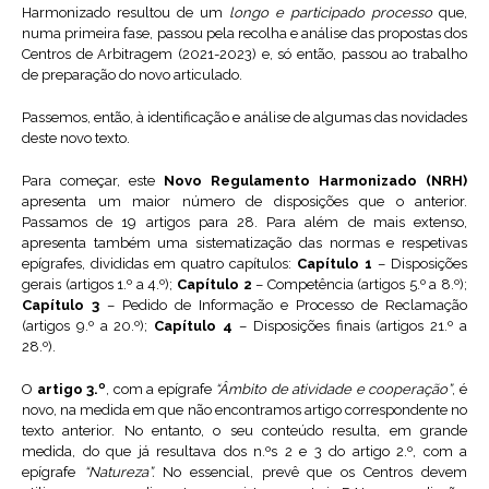
Harmonizado resultou de um
longo
e participado processo
que,
numa primeira fase, passou pela recolha e análise das propostas dos
Centros de Arbitragem (2021-2023) e, só então, passou ao trabalho
de preparação do novo articulado.
Passemos, então, à identificação e análise de algumas das novidades
deste novo texto.
Para começar, este
Novo Regulamento Harmonizado (NRH)
apresenta um maior número de disposições que o anterior.
Passamos de 19 artigos para 28. Para além de mais extenso,
apresenta também uma sistematização das normas e respetivas
epígrafes, divididas em quatro capítulos:
Capítulo 1
– Disposições
gerais (artigos 1.º a 4.º);
Capítulo 2
– Competência (artigos 5.º a 8.º);
Capítulo 3
– Pedido de Informação e Processo de Reclamação
(artigos 9.º a 20.º);
Capítulo 4
– Disposições finais (artigos 21.º a
28.º).
O
artigo 3.º
, com a epígrafe
“Âmbito de atividade e cooperação”
, é
novo, na medida em que não encontramos artigo correspondente no
texto anterior. No entanto, o seu conteúdo resulta, em grande
medida, do que já resultava dos n.ºs 2 e 3 do artigo 2.º, com a
epígrafe
“Natureza”.
No essencial, prevê que os Centros devem