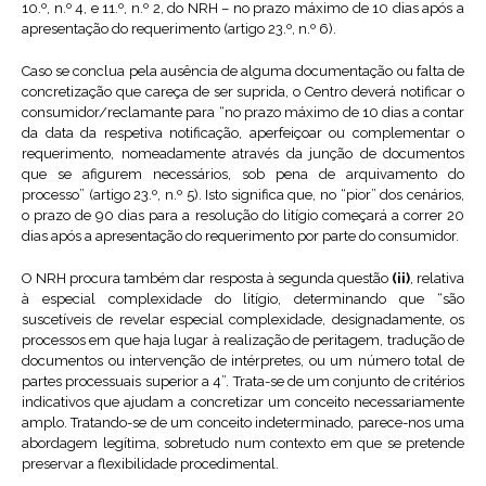
10.º, n.º 4, e 11.º, n.º 2, do NRH – no prazo máximo de 10 dias após a
apresentação do requerimento (artigo 23.º, n.º 6).
Caso se conclua pela ausência de alguma documentação ou falta de
concretização que careça de ser suprida, o Centro deverá notificar o
consumidor/reclamante para “no prazo máximo de 10 dias a contar
da data da respetiva notificação, aperfeiçoar ou complementar o
requerimento, nomeadamente através da junção de documentos
que se afigurem necessários, sob pena de arquivamento do
processo” (artigo 23.º, n.º 5). Isto significa que, no “pior” dos cenários,
o prazo de 90 dias para a resolução do litígio começará a correr 20
dias após a apresentação do requerimento por parte do consumidor.
O NRH procura também dar resposta à segunda questão
(ii)
, relativa
à especial complexidade do litígio, determinando que “são
suscetíveis de revelar especial complexidade, designadamente, os
processos em que haja lugar à realização de peritagem, tradução de
documentos ou intervenção de intérpretes, ou um número total de
partes processuais superior a 4”. Trata-se de um conjunto de critérios
indicativos que ajudam a concretizar um conceito necessariamente
amplo. Tratando-se de um conceito indeterminado, parece-nos uma
abordagem legítima, sobretudo num contexto em que se pretende
preservar a flexibilidade procedimental.