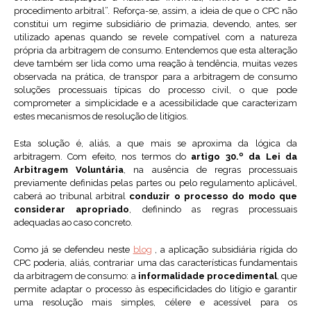
procedimento arbitral”. Reforça-se, assim, a ideia de que o CPC não
constitui um regime subsidiário de primazia, devendo, antes, ser
utilizado apenas quando se revele compatível com a natureza
própria da arbitragem de consumo. Entendemos que esta alteração
deve também ser lida como uma reação à tendência, muitas vezes
observada na prática, de transpor para a arbitragem de consumo
soluções processuais típicas do processo civil, o que pode
comprometer a simplicidade e a acessibilidade que caracterizam
estes mecanismos de resolução de litígios.
Esta solução é, aliás, a que mais se aproxima da lógica da
arbitragem. Com efeito, nos termos do
artigo 30.º da Lei da
Arbitragem Voluntária
, na ausência de regras processuais
previamente definidas pelas partes ou pelo regulamento aplicável,
caberá ao tribunal arbitral
conduzir o processo do modo que
considerar apropriado
, definindo as regras processuais
adequadas ao caso concreto.
Como já se defendeu neste
blog
, a aplicação subsidiária rígida do
CPC poderia, aliás, contrariar uma das características fundamentais
da arbitragem de consumo: a
informalidade procedimental
, que
permite adaptar o processo às especificidades do litígio e garantir
uma resolução mais simples, célere e acessível para os