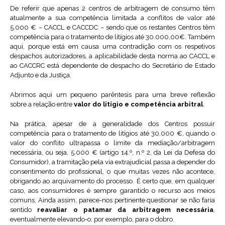
De referir que apenas 2 centros de arbitragem de consumo têm
atualmente a sua competência limitada a conflitos de valor até
5.000 € – CACCL e CACCDC – sendo que os restantes Centros têm
competência para o tratamento de litígios até 30.000,00€. Também
aqui, porque está em causa uma contradição com os respetivos
despachos autorizadores, a aplicabilidade desta norma ao CACCL e
ao CACCRC está dependente de despacho do Secretário de Estado
Adjunto e da Justiça.
Abrimos aqui um pequeno parêntesis para uma breve reflexão
sobre a relação entre
valor do litígio e competência arbitral
.
Na prática, apesar de a generalidade dos Centros possuir
competência para o tratamento de litígios até 30.000 €, quando o
valor do conflito ultrapassa o limite da mediação/arbitragem
necessária, ou seja, 5.000 € (artigo 14.º, n.º 2, da Lei da Defesa do
Consumidor), a tramitação pela via extrajudicial passa a depender do
consentimento do profissional, o que muitas vezes não acontece,
obrigando ao arquivamento do processo. É certo que, em qualquer
caso, aos consumidores é sempre garantido o recurso aos meios
comuns. Ainda assim, parece-nos pertinente questionar se não faria
sentido
reavaliar o patamar da arbitragem necessária
,
eventualmente elevando-o, por exemplo, para o dobro.