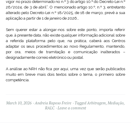
vigor no prazo determinado no n.º 3 do artigo 10.º do Decreto-Lei n.º
26/2024, de 3 de abril”. O mencionado artigo 10.º, n.º 3, entretanto
alterado pelo Decreto-Lei n.º 18/2025, de 18 de março, prevê a sua
aplicação a partir de 1 de janeiro de 2026…
Sem querer estar a alongar-nos sobre este ponto, importa referir
que, à presente data, não existe qualquer informação adicional sobre
a referida plataforma pelo que, na prática, caberá aos Centros
adaptar os seus procedimentos ao novo Regulamento, mantendo,
por ora, meios de tramitação e comunicação inalterados –
designadamente correio eletrónico ou postal.
A análise ao NRH não fica por aqui, uma vez que serão publicados
muito em breve mais dois textos sobre o tema, o primeiro sobre
competência.
March 10, 2026
Andreia Raposo Freire
Tagged
Arbitragem
,
Mediação
,
RALC
Leave a comment