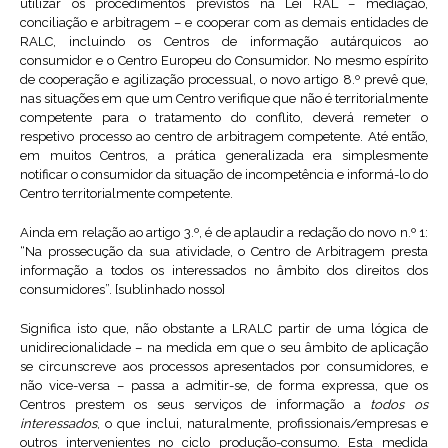
utilizar os procedimentos previstos na Lei RAL – mediação,
conciliação e arbitragem – e cooperar com as demais entidades de
RALC, incluindo os Centros de informação autárquicos ao
consumidor e o Centro Europeu do Consumidor. No mesmo espírito
de cooperação e agilização processual, o novo artigo 8.º prevê que,
nas situações em que um Centro verifique que não é territorialmente
competente para o tratamento do conflito, deverá remeter o
respetivo processo ao centro de arbitragem competente. Até então,
em muitos Centros, a prática generalizada era simplesmente
notificar o consumidor da situação de incompetência e informá-lo do
Centro territorialmente competente.
Ainda em relação ao artigo 3.º, é de aplaudir a redação do novo n.º 1:
“Na prossecução da sua atividade, o Centro de Arbitragem presta
informação a todos os interessados no âmbito dos direitos dos
consumidores”. [sublinhado nosso]
Significa isto que, não obstante a LRALC partir de uma lógica de
unidirecionalidade – na medida em que o seu âmbito de aplicação
se circunscreve aos processos apresentados por consumidores, e
não vice-versa – passa a admitir-se, de forma expressa, que os
Centros prestem os seus serviços de informação a
todos os
interessados
, o que inclui, naturalmente, profissionais/empresas e
outros intervenientes no ciclo produção-consumo. Esta medida