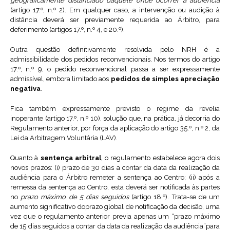
geograficamente distanciado daquele onde ocorrer a audiência
(artigo 17.º, n.º 2). Em qualquer caso, a intervenção ou audição à
distância deverá ser previamente requerida ao Árbitro, para
deferimento (artigos 17.º, n.º 4, e 20.º).
Outra questão definitivamente resolvida pelo NRH é a
admissibilidade dos pedidos reconvencionais. Nos termos do artigo
17.º, n.º 9, o pedido reconvencional passa a ser expressamente
admissível, embora limitado aos
pedidos de simples apreciação
negativa
.
Fica também expressamente previsto o regime da revelia
inoperante (artigo 17.º, n.º 10), solução que, na prática, já decorria do
Regulamento anterior, por força da aplicação do artigo 35.º, n.º 2, da
Lei da Arbitragem Voluntária (LAV).
Quanto à
sentença arbitral
, o regulamento estabelece agora dois
novos prazos: (i) prazo de 30 dias a contar da data da realização da
audiência para o Árbitro remeter a sentença ao Centro; (ii) após a
remessa da sentença ao Centro, esta deverá ser notificada às partes
no
prazo máximo de 5 dias seguidos
(artigo 18.º). Trata-se de um
aumento significativo doprazo global de notificação da decisão, uma
vez que o regulamento anterior previa apenas um “prazo máximo
de 15 dias seguidos a contar da data da realização da audiência”para