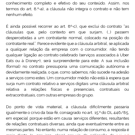
conhecimento completo e efetivo do seu conteúdo. Assim, nos
termos do art. 8.º-a), a cláusula não integra o contrato e não tem
nenhum efeito.
É ainda possível recorrer ao art. 8º-c), que exclui do contrato “as
cláusulas que, pelo contexto em que surjam, (…) passem
despercebidas a um contratante normal, colocado na posição do
contratante real”. Parece evidente que a cláusula arbitral, se aplicada
a qualquer relação da empresa com o consumidor, não tendo
qualquer ligação ao contrato celebrado (serviços associados à Uber
Eats ou à Disney+), será surpreendente para este. A sua inclusão
(formal) no contrato pressuporia uma comunicação autónoma e
devidamente realçada, o que, como sabemos, não sucede na adesão
a serviços como estes. Um consumidor médio não está à espera que
surja num contrato relativo a serviços digitais uma cláusula arbitral
relativa a relações físicas e presenciais, contratuais ou
extracontratuais, com outras empresas do grupo.
Do ponto de vista material, a cláusula dificilmente passaria
igualmente o crivo da boa-fé, consagrado no art. 15.º do DL 446/85,
em especial porque estão em causa serviços diferentes, resultantes
de relações contratuais diversas, ainda que eventualmente entre as
mesmas partes. No entanto, numa relação de consumo, a resposta é