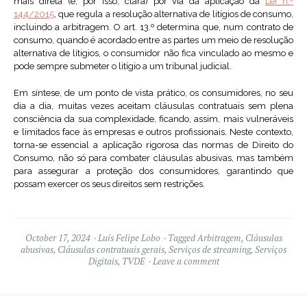
mais direta (e, por isso, clara) por via da aplicação da
Lei n.º
144/2015
, que regula a resolução alternativa de litígios de consumo,
incluindo a arbitragem. O art. 13.º determina que, num contrato de
consumo, quando é acordado entre as partes um meio de resolução
alternativa de lítigios, o consumidor não fica vinculado ao mesmo e
pode sempre submeter o litígio a um tribunal judicial.
Em síntese, de um ponto de vista prático, os consumidores, no seu
dia a dia, muitas vezes aceitam cláusulas contratuais sem plena
consciência da sua complexidade, ficando, assim, mais vulneráveis
e limitados face às empresas e outros profissionais. Neste contexto,
torna-se essencial a aplicação rigorosa das normas de Direito do
Consumo, não só para combater cláusulas abusivas, mas também
para assegurar a proteção dos consumidores, garantindo que
possam exercer os seus direitos sem restrições.
October 17, 2024
Luís Felipe Lobo
Tagged
Arbitragem
,
Cláusulas
abusivas
,
Cláusulas contratuais gerais
,
Serviços de streaming
,
Serviços
Digitais
,
TVDE
Leave a comment