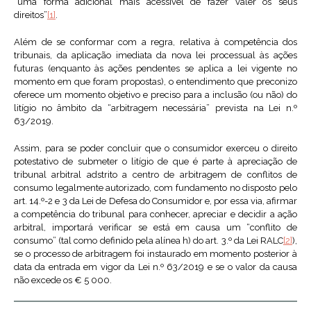
“uma forma adicional mais acessível de fazer valer os seus
direitos”
[1]
.
Além de se conformar com a regra, relativa à competência dos
tribunais, da aplicação imediata da nova lei processual às ações
futuras (enquanto às ações pendentes se aplica a lei vigente no
momento em que foram propostas), o entendimento que preconizo
oferece um momento objetivo e preciso para a inclusão (ou não) do
litígio no âmbito da “arbitragem necessária” prevista na Lei n.º
63/2019.
Assim, para se poder concluir que o consumidor exerceu o direito
potestativo de submeter o litígio de que é parte à apreciação de
tribunal arbitral adstrito a centro de arbitragem de conflitos de
consumo legalmente autorizado, com fundamento no disposto pelo
art. 14.º-2 e 3 da Lei de Defesa do Consumidor e, por essa via, afirmar
a competência do tribunal para conhecer, apreciar e decidir a ação
arbitral, importará verificar se está em causa um “conflito de
consumo” (tal como definido pela alínea h) do art. 3.º da Lei RALC
[2]
),
se o processo de arbitragem foi instaurado em momento posterior à
data da entrada em vigor da Lei n.º 63/2019 e se o valor da causa
não excede os € 5 000.