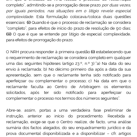
completo”, admitindo-se a prorrogação desse prazo
por duas vezes,
por iguais períodos, nas situações em o litígio revele especial
complexidade.
Esta formulação colocava/coloca duas questões
essenciais:
(i)
Quando é que o processo de reclamação se considera
“completo”, para efeitos de início do prazo de resolução de 90 dias;
(ii)
O que é que se entende por litígio de especial complexidade,
para efeitos de prorrogação do prazo.
O NRH procura responder à primeira questão
(i)
estabelecendo que
o requerimento de reclamação se considera completo em qualquer
uma das seguintes hipóteses (artigo 23.º, n.º 3):“a) Na data do seu
envio à reclamada; b) No décimo primeiro dia após a data da sua
apresentação, sem que o reclamante tenha sido notificado para
aperfeiçoar ou complementar o processo; c) Na data em que o
reclamante faculta ao Centro de Arbitragem os elementos
solicitados, após ter sido notificado para aperfeiçoar ou
complementar o processo nos termos dos números seguintes”.
Abre-se, assim, portas a uma verdadeira fase preliminar de
instrução, anterior ao início do procedimento. Recebida a
reclamação, exige-se que o Centro realize, de facto, uma análise
sumária dos factos alegados, do seu enquadramento jurídico e da
prova documental disponibilizada e a disponibilizar – cfr. artigos