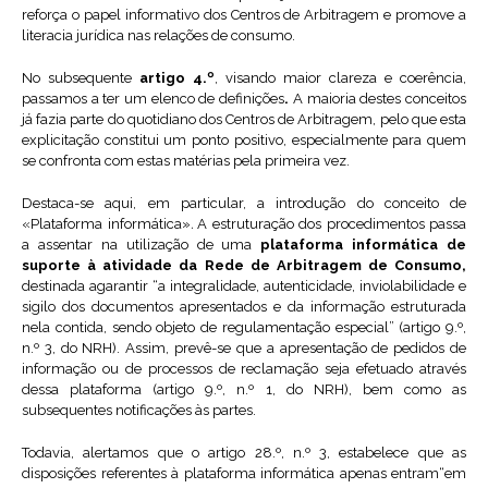
reforça o papel informativo dos Centros de Arbitragem e promove a
literacia jurídica nas relações de consumo.
No subsequente
artigo 4.º
, visando maior clareza e coerência,
passamos a ter um elenco de definições
.
A maioria destes conceitos
já fazia parte do quotidiano dos Centros de Arbitragem, pelo que esta
explicitação constitui um ponto positivo, especialmente para quem
se confronta com estas matérias pela primeira vez.
Destaca-se aqui, em particular, a introdução do conceito de
«Plataforma informática»
.
A estruturação dos procedimentos passa
a assentar na utilização de uma
plataforma informática de
suporte à atividade da Rede de Arbitragem de Consumo,
destinada agarantir “a integralidade, autenticidade, inviolabilidade e
sigilo dos documentos apresentados e da informação estruturada
nela contida, sendo objeto de regulamentação especial” (artigo 9.º,
n.º 3, do NRH). Assim, prevê-se que a apresentação de pedidos de
informação ou de processos de reclamação seja efetuado através
dessa plataforma (artigo 9.º, n.º 1, do NRH), bem como as
subsequentes notificações às partes.
Todavia, alertamos que o artigo 28.º, n.º 3, estabelece que as
disposições referentes à plataforma informática apenas entram“em