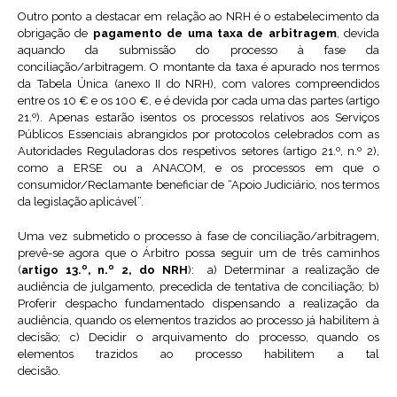
Outro ponto a destacar em relação ao NRH é o estabelecimento da
obrigação de
pagamento de uma taxa de arbitragem
, devida
aquando da submissão do processo à fase da
conciliação/arbitragem. O montante da taxa é apurado nos termos
da Tabela Única (anexo II do NRH), com valores compreendidos
entre os 10 € e os 100 €, e é devida por cada uma das partes (artigo
21.º). Apenas estarão isentos os processos relativos aos Serviços
Públicos Essenciais abrangidos por protocolos celebrados com as
Autoridades Reguladoras dos respetivos setores (artigo 21.º, n.º 2),
como a ERSE ou a ANACOM, e os processos em que o
consumidor/Reclamante beneficiar de “Apoio Judiciário, nos termos
da legislação aplicável”.
Uma vez submetido o processo à fase de conciliação/arbitragem,
prevê-se agora que o Árbitro possa seguir um de três caminhos
(
artigo 13.º, n.º 2, do NRH
): a) Determinar a realização de
audiência de julgamento, precedida de tentativa de conciliação; b)
Proferir despacho fundamentado dispensando a realização da
audiência, quando os elementos trazidos ao processo já habilitem à
decisão; c) Decidir o arquivamento do processo, quando os
elementos trazidos ao processo habilitem a tal
decisão.