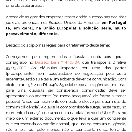
uma cláusula arbitral.
Apesar de as grandes empresas terem obtido sucesso nas decisões
judiciais proferidas nos Estados Unidos da América,
em Portugal
(e, em geral, na União Europeia) a solução seria, muito
provavelmente, diferente.
Destaco dois diplomas legais para o tratamento deste tema:
Começamos pelo regime das cláusulas contratuais gerais,
consagrado no
Decreto Lei n.º 446/85
, que transpõe a Diretiva
93/13/CEE. As cláusulas impostas por uma das partes
(predisponente), sem possibilidade de negociação pela outra
(aderente), estão sujeitas a um exigente dever de comunicação. Com
efeito, o art. 5.º-2 do DL 446/85 estabelece as exigências mínimas
para uma cláusula ser considerada comunicada: deve ser
apresentada ao aderente “de modo adequado”, de forma a tornar
possível “o seu conhecimento completo e efetivo por quem use de
comum diligência”. A cláusula compromissória surge, neste caso, no
momento da criação de uma conta na plataforma da Uber Eats, no
meio de um extenso documento, o que leva a que um contraente
que corresponda ao padrão normal, que usa de comum diligência,
não a leia, ou, pelo menos, não a leia atentamente, tomando