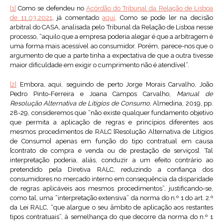
[1]
Como se defendeu no
Acórdão do Tribunal da Relação de Lisboa
de 11.03.2021
, já comentado
aqui
. Como se pode ler na decisão
arbitral do CASA, analisada pelo Tribunal da Relação de Lisboa nesse
processo, “aquilo que a empresa poderia alegar é que a arbitragem é
uma forma mais acessível ao consumidor. Porém, parece-nos que o
argumento de que a parte tinha a expectativa de que a outra tivesse
maior dificuldade em exigir o cumprimento não é atendível”.
[2]
Embora, aqui, seguindo de perto Jorge Morais Carvalho, João
Pedro Pinto-Ferreira e Joana Campos Carvalho,
Manual de
Resolução Alternativa de Litígios de Consumo
, Almedina, 2019, pp.
28-29, consideremos que “não existe qualquer fundamento objetivo
que permita a aplicação de regras e princípios diferentes aos
mesmos procedimentos de RALC [Resolução Alternativa de Litígios
de Consumo] apenas em função do tipo contratual em causa
[contrato de compra e venda ou de prestação de serviços]. Tal
interpretação poderia, aliás, conduzir a um efeito contrário ao
pretendido pela Diretiva RALC, reduzindo a confiança dos
consumidores no mercado interno em consequência da disparidade
de regras aplicáveis aos mesmos procedimentos”, justificando-se,
como tal, uma “interpretação extensiva” da norma do n.º 1 do art. 2.º
da Lei RALC, “que alargue o seu âmbito de aplicação aos restantes
tipos contratuais”, à semelhança do que decorre da norma do n.º 1