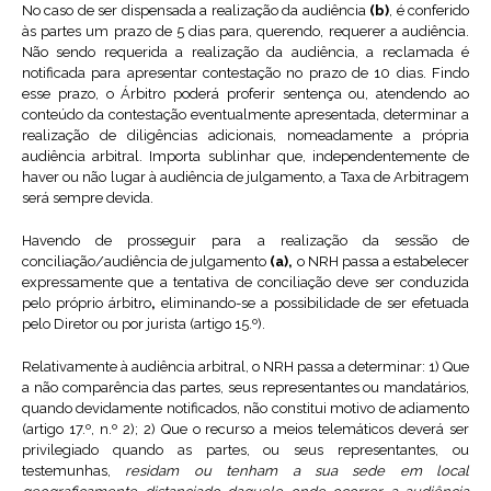
No caso de ser dispensada a realização da audiência
(b)
, é conferido
às partes um prazo de 5 dias para, querendo, requerer a audiência.
Não sendo requerida a realização da audiência, a reclamada é
notificada para apresentar contestação no prazo de 10 dias. Findo
esse prazo, o Árbitro poderá proferir sentença ou, atendendo ao
conteúdo da contestação eventualmente apresentada, determinar a
realização de diligências adicionais, nomeadamente a própria
audiência arbitral. Importa sublinhar que, independentemente de
haver ou não lugar à audiência de julgamento, a Taxa de Arbitragem
será sempre devida.
Havendo de prosseguir para a realização da sessão de
conciliação/audiência de julgamento
(a),
o NRH passa a estabelecer
expressamente que a tentativa de conciliação deve ser conduzida
pelo próprio árbitro
,
eliminando-se a possibilidade de ser efetuada
pelo Diretor ou por jurista (artigo 15.º).
Relativamente à audiência arbitral, o NRH passa a determinar: 1) Que
a não comparência das partes, seus representantes ou mandatários,
quando devidamente notificados, não constitui motivo de adiamento
(artigo 17.º, n.º 2); 2) Que o recurso a meios telemáticos deverá ser
privilegiado quando as partes, ou seus representantes, ou
testemunhas,
residam ou tenham a sua sede em local