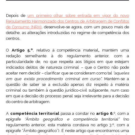
Depois de
um primeiro olhar sobre entrada em vigor do novo
Regulamento Harmonizado dos Centros de Arbitragem de Conflitos
de Consumo (NRH)
, desenvolve-se agora, com um pouco mais de
detalhe, as alterações introduzidas no regime de competência dos
centros.
O
Artigo 5.º
, relativo à competência material
,
mantém uma
redação semelhante à do regulamento anterior, com a
particularidade de, no que respeita aos litígios em que estejam
indiciados delitos de natureza criminal – que o Centro não pode
aceitar nem decidir – clarificar que se consideram como tal
“aqueles
em que exista procedimento criminal em curso”.
Mantém-se a
questão de saber se a exclusão apenas diz respeito à matéria
criminal ou também à questão jurídico-civil subjacente, num caso
em que a decisão do processo penal seja irrelevante para a decisão
do centro de arbitragem.
A
competência territorial
passa a constar no
artigo 6.
º, com a
epígrafe
“Âmbito geográfico e competência territorial”
(no
regulamento anterior, esta matéria constava no artigo 3.º, com a
epígrafe “Âmbito geográfico”). É neste artigo que encontramos uma