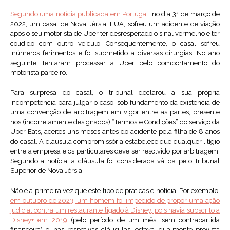
Segundo uma notícia publicada em Portugal
, no dia 31 de março de
2022, um casal de Nova Jérsia, EUA, sofreu um acidente de viação
após o seu motorista de Uber ter desrespeitado o sinal vermelho e ter
colidido com outro veículo. Consequentemente, o casal sofreu
inúmeros ferimentos e foi submetido a diversas cirurgias. No ano
seguinte, tentaram processar a Uber pelo comportamento do
motorista parceiro.
Para surpresa do casal, o tribunal declarou a sua própria
incompetência para julgar o caso, sob fundamento da existência de
uma convenção de arbitragem em vigor entre as partes, presente
nos (incorretamente designados) “Termos e Condições” do serviço da
Uber Eats, aceites uns meses antes do acidente pela filha de 8 anos
do casal. A cláusula compromissória estabelece que qualquer litígio
entre a empresa e os particulares deve ser resolvido por arbitragem.
Segundo a notícia, a cláusula foi considerada válida pelo Tribunal
Superior de Nova Jérsia.
Não é a primeira vez que este tipo de práticas é notícia. Por exemplo,
em outubro de 2023, um homem foi impedido de propor uma ação
judicial contra um restaurante ligado à Disney, pois havia subscrito a
Disney+ em 2019
(pelo período de um mês, sem contrapartida
financeira) e, nas respetivas cláusulas, estava igualmente prevista