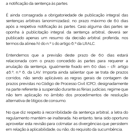
a notificação da sentença às partes.
É ainda consagrada a obrigatoriedade de publicação integral das
sentenças arbitrais (anonimizadas), no prazo máximo de 60 dias
após a respetiva notificação às partes. Caso alguma das partes se
oponha à publicitação integral da sentença arbitral, deverá ser
publicado apenas um resumo da decisão arbitral proferida, nos
termos da alínea h) do n.º 1 do artigo 6.º da LRALC.
Entendemos que a previsão deste prazo de 60 dias estará
relacionada com o prazo concedido às partes para requerer a
anulação da sentença, igualmente fixado em 60 dias – cfr. artigo
46.º, n.º 6, da LAV. Importa ainda salientar que se trata de prazos
corridos, não sendo aplicáveis as regras gerais de contagem de
prazos previstas no Código de Processo Civil (CPC), designadamente
na parte referente à suspensão durante as férias judicias, regime que
não tem aplicação no âmbito dos procedimentos de resolução
alternativa de litígios de consumo.
No que diz respeito à recorribilidade da sentença arbitral, a letra do
regulamento mantém-se inalterada. No entanto, teria sido oportuno
aproveitar esta revisão para colmatar as divergências que persistem
em relação à aplicabilidade, ou não, do requisito da sucumbência.