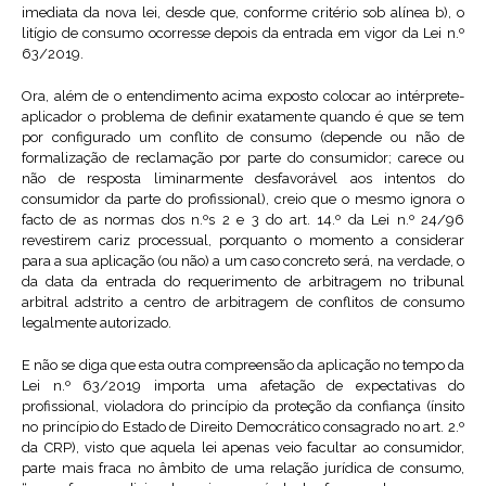
imediata da nova lei, desde que, conforme critério sob alínea b), o
litígio de consumo ocorresse depois da entrada em vigor da Lei n.º
63/2019.
Ora, além de o entendimento acima exposto colocar ao intérprete-
aplicador o problema de definir exatamente quando é que se tem
por configurado um conflito de consumo (depende ou não de
formalização de reclamação por parte do consumidor; carece ou
não de resposta liminarmente desfavorável aos intentos do
consumidor da parte do profissional), creio que o mesmo ignora o
facto de as normas dos n.ºs 2 e 3 do art. 14.º da Lei n.º 24/96
revestirem cariz processual, porquanto o momento a considerar
para a sua aplicação (ou não) a um caso concreto será, na verdade, o
da data da entrada do requerimento de arbitragem no tribunal
arbitral adstrito a centro de arbitragem de conflitos de consumo
legalmente autorizado.
E não se diga que esta outra compreensão da aplicação no tempo da
Lei n.º 63/2019 importa uma afetação de expectativas do
profissional, violadora do princípio da proteção da confiança (ínsito
no princípio do Estado de Direito Democrático consagrado no art. 2.º
da CRP), visto que aquela lei apenas veio facultar ao consumidor,
parte mais fraca no âmbito de uma relação jurídica de consumo,