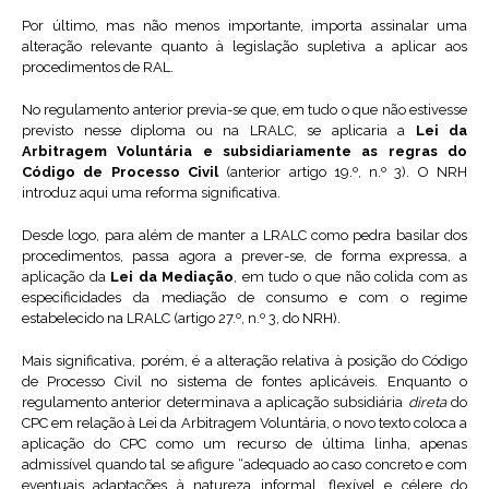
Por último, mas não menos importante, importa assinalar uma
alteração relevante quanto à legislação supletiva a aplicar aos
procedimentos de RAL.
No regulamento anterior previa-se que, em tudo o que não estivesse
previsto nesse diploma ou na LRALC, se aplicaria a
Lei da
Arbitragem Voluntária e subsidiariamente as regras do
Código de Processo Civil
(anterior artigo 19.º, n.º 3). O NRH
introduz aqui uma reforma significativa.
Desde logo, para além de manter a LRALC como pedra basilar dos
procedimentos, passa agora a prever-se, de forma expressa, a
aplicação da
Lei da Mediação
, em tudo o que não colida com as
especificidades da mediação de consumo e com o regime
estabelecido na LRALC (artigo 27.º, n.º 3, do NRH).
Mais significativa, porém, é a alteração relativa à posição do Código
de Processo Civil no sistema de fontes aplicáveis. Enquanto o
regulamento anterior determinava a aplicação subsidiária
direta
do
CPC em relação à Lei da Arbitragem Voluntária, o novo texto coloca a
aplicação do CPC como um recurso de última linha, apenas
admissível quando tal se afigure “adequado ao caso concreto e com
eventuais adaptações à natureza informal, flexível e célere do