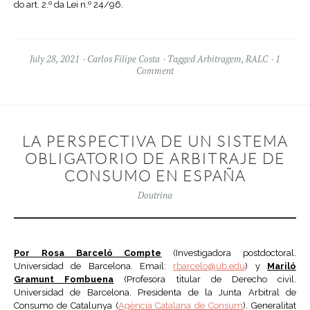
do art. 2.º da Lei n.º 24/96.
July 28, 2021
Carlos Filipe Costa
Tagged
Arbitragem
,
RALC
1
Comment
LA PERSPECTIVA DE UN SISTEMA
OBLIGATORIO DE ARBITRAJE DE
CONSUMO EN ESPAÑA
Doutrina
Por Rosa Barceló Compte
(Investigadora postdoctoral.
Universidad de Barcelona. Email:
rbarcelo@ub.edu
) y
Mariló
Gramunt Fombuena
(Profesora titular de Derecho civil.
Universidad de Barcelona. Presidenta de la Junta Arbitral de
Consumo de Catalunya (
Agència Catalana de Consum
). Generalitat