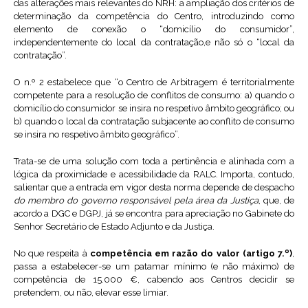
das alterações mais relevantes do NRH: a ampliação dos critérios de
determinação da competência do Centro, introduzindo como
elemento de conexão o “domicílio do consumidor”,
independentemente do local da contratação,e não só o “local da
contratação”.
O n.º 2 estabelece que “o Centro de Arbitragem é territorialmente
competente para a resolução de conflitos de consumo: a) quando o
domicílio do consumidor se insira no respetivo âmbito geográfico; ou
b) quando o local da contratação subjacente ao conflito de consumo
se insira no respetivo âmbito geográfico”.
Trata-se de uma solução com toda a pertinência e alinhada com a
lógica da proximidade e acessibilidade da RALC. Importa, contudo,
salientar que a entrada em vigor desta norma depende de despacho
do membro do governo responsável pela área da Justiça
, que, de
acordo a DGC e DGPJ, já se encontra para apreciação no Gabinete do
Senhor Secretário de Estado Adjunto e da Justiça.
No que respeita à
competência em razão do valor (artigo 7.º)
,
passa a estabelecer-se um patamar mínimo (e não máximo) de
competência de 15.000 €, cabendo aos Centros decidir se
pretendem, ou não, elevar esse limiar.