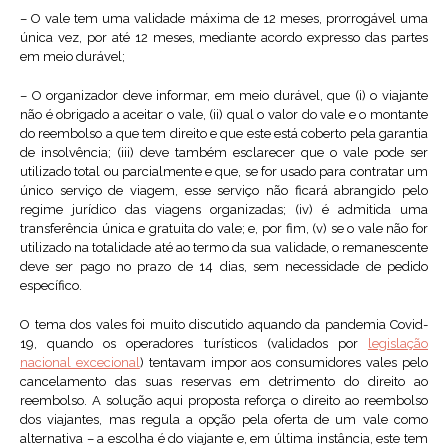
– O vale tem uma validade máxima de 12 meses, prorrogável uma
única vez, por até 12 meses, mediante acordo expresso das partes
em meio durável;
– O organizador deve informar, em meio durável, que (i) o viajante
não é obrigado a aceitar o vale, (ii) qual o valor do vale e o montante
do reembolso a que tem direito e que este está coberto pela garantia
de insolvência; (iii) deve também esclarecer que o vale pode ser
utilizado total ou parcialmente e que, se for usado para contratar um
único serviço de viagem, esse serviço não ficará abrangido pelo
regime jurídico das viagens organizadas; (iv) é admitida uma
transferência única e gratuita do vale; e, por fim, (v) se o vale não for
utilizado na totalidade até ao termo da sua validade, o remanescente
deve ser pago no prazo de 14 dias, sem necessidade de pedido
específico.
O tema dos vales foi muito discutido aquando da pandemia Covid-
19, quando os operadores turísticos (validados por
legislação
nacional excecional
) tentavam impor aos consumidores vales pelo
cancelamento das suas reservas em detrimento do direito ao
reembolso. A solução aqui proposta reforça o direito ao reembolso
dos viajantes, mas regula a opção pela oferta de um vale como
alternativa – a escolha é do viajante e, em última instância, este tem