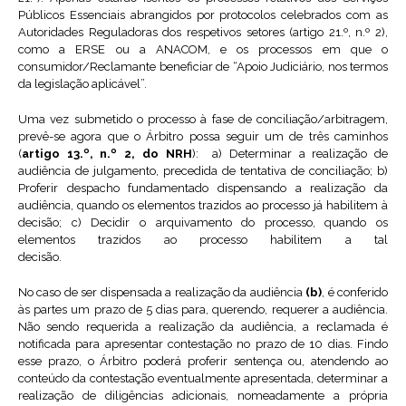
Públicos Essenciais abrangidos por protocolos celebrados com as
Autoridades Reguladoras dos respetivos setores (artigo 21.º, n.º 2),
como a ERSE ou a ANACOM, e os processos em que o
consumidor/Reclamante beneficiar de “Apoio Judiciário, nos termos
da legislação aplicável”.
Uma vez submetido o processo à fase de conciliação/arbitragem,
prevê-se agora que o Árbitro possa seguir um de três caminhos
(
artigo 13.º, n.º 2, do NRH
): a) Determinar a realização de
audiência de julgamento, precedida de tentativa de conciliação; b)
Proferir despacho fundamentado dispensando a realização da
audiência, quando os elementos trazidos ao processo já habilitem à
decisão; c) Decidir o arquivamento do processo, quando os
elementos trazidos ao processo habilitem a tal
decisão.
No caso de ser dispensada a realização da audiência
(b)
, é conferido
às partes um prazo de 5 dias para, querendo, requerer a audiência.
Não sendo requerida a realização da audiência, a reclamada é
notificada para apresentar contestação no prazo de 10 dias. Findo
esse prazo, o Árbitro poderá proferir sentença ou, atendendo ao
conteúdo da contestação eventualmente apresentada, determinar a
realização de diligências adicionais, nomeadamente a própria