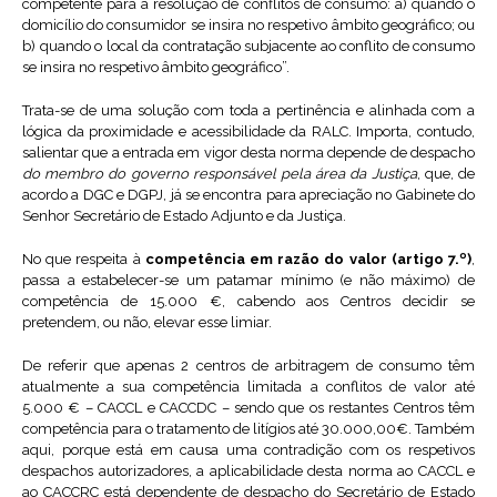
competente para a resolução de conflitos de consumo: a) quando o
domicílio do consumidor se insira no respetivo âmbito geográfico; ou
b) quando o local da contratação subjacente ao conflito de consumo
se insira no respetivo âmbito geográfico”.
Trata-se de uma solução com toda a pertinência e alinhada com a
lógica da proximidade e acessibilidade da RALC. Importa, contudo,
salientar que a entrada em vigor desta norma depende de despacho
do membro do governo responsável pela área da Justiça
, que, de
acordo a DGC e DGPJ, já se encontra para apreciação no Gabinete do
Senhor Secretário de Estado Adjunto e da Justiça.
No que respeita à
competência em razão do valor (artigo 7.º)
,
passa a estabelecer-se um patamar mínimo (e não máximo) de
competência de 15.000 €, cabendo aos Centros decidir se
pretendem, ou não, elevar esse limiar.
De referir que apenas 2 centros de arbitragem de consumo têm
atualmente a sua competência limitada a conflitos de valor até
5.000 € – CACCL e CACCDC – sendo que os restantes Centros têm
competência para o tratamento de litígios até 30.000,00€. Também
aqui, porque está em causa uma contradição com os respetivos
despachos autorizadores, a aplicabilidade desta norma ao CACCL e
ao CACCRC está dependente de despacho do Secretário de Estado