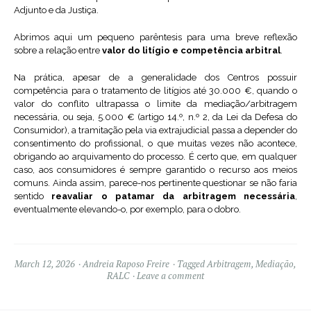
Adjunto e da Justiça.
Abrimos aqui um pequeno parêntesis para uma breve reflexão
sobre a relação entre
valor do litígio e competência arbitral
.
Na prática, apesar de a generalidade dos Centros possuir
competência para o tratamento de litígios até 30.000 €, quando o
valor do conflito ultrapassa o limite da mediação/arbitragem
necessária, ou seja, 5.000 € (artigo 14.º, n.º 2, da Lei da Defesa do
Consumidor), a tramitação pela via extrajudicial passa a depender do
consentimento do profissional, o que muitas vezes não acontece,
obrigando ao arquivamento do processo. É certo que, em qualquer
caso, aos consumidores é sempre garantido o recurso aos meios
comuns. Ainda assim, parece-nos pertinente questionar se não faria
sentido
reavaliar o patamar da arbitragem necessária
,
eventualmente elevando-o, por exemplo, para o dobro.
March 12, 2026
Andreia Raposo Freire
Tagged
Arbitragem
,
Mediação
,
RALC
Leave a comment