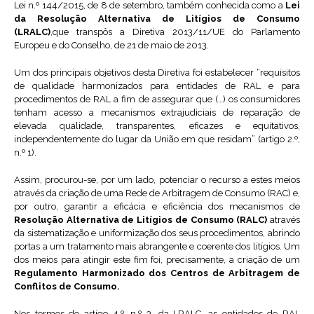
Lei n.º 144/2015, de 8 de setembro, também conhecida como a
Lei
da Resolução Alternativa de Litígios de Consumo
(LRALC)
,que transpôs a Diretiva 2013/11/UE do Parlamento
Europeu e do Conselho, de 21 de maio de 2013.
Um dos principais objetivos desta Diretiva foi estabelecer “requisitos
de qualidade harmonizados para entidades de RAL e para
procedimentos de RAL a fim de assegurar que (…) os consumidores
tenham acesso a mecanismos extrajudiciais de reparação de
elevada qualidade, transparentes, eficazes e equitativos,
independentemente do lugar da União em que residam” (artigo 2.º,
n.º 1).
Assim, procurou-se, por um lado, potenciar o recurso a estes meios
através da criação de uma Rede de Arbitragem de Consumo (RAC) e,
por outro, garantir a eficácia e eficiência dos mecanismos de
Resolução Alternativa de Litígios de Consumo (RALC)
através
da sistematização e uniformização dos seus procedimentos, abrindo
portas a um tratamento mais abrangente e coerente dos litígios. Um
dos meios para atingir este fim foi, precisamente, a criação de um
Regulamento Harmonizado
dos Centros de Arbitragem de
Conflitos de Consumo.
Nos termos do artigo 4.º, n.º 3, da LRALC, as entidades de RAL