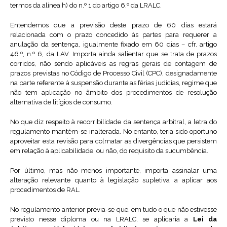
termos da alínea h) do n.º 1 do artigo 6.º da LRALC.
Entendemos que a previsão deste prazo de 60 dias estará
relacionada com o prazo concedido às partes para requerer a
anulação da sentença, igualmente fixado em 60 dias – cfr. artigo
46.º, n.º 6, da LAV. Importa ainda salientar que se trata de prazos
corridos, não sendo aplicáveis as regras gerais de contagem de
prazos previstas no Código de Processo Civil (CPC), designadamente
na parte referente à suspensão durante as férias judicias, regime que
não tem aplicação no âmbito dos procedimentos de resolução
alternativa de litígios de consumo.
No que diz respeito à recorribilidade da sentença arbitral, a letra do
regulamento mantém-se inalterada. No entanto, teria sido oportuno
aproveitar esta revisão para colmatar as divergências que persistem
em relação à aplicabilidade, ou não, do requisito da sucumbência.
Por último, mas não menos importante, importa assinalar uma
alteração relevante quanto à legislação supletiva a aplicar aos
procedimentos de RAL.
No regulamento anterior previa-se que, em tudo o que não estivesse
previsto nesse diploma ou na LRALC, se aplicaria a
Lei da