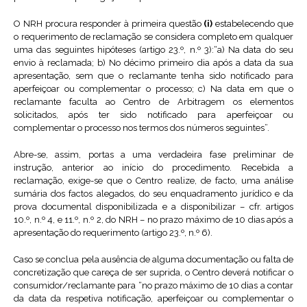
O NRH procura responder à primeira questão
(i)
estabelecendo que
o requerimento de reclamação se considera completo em qualquer
uma das seguintes hipóteses (artigo 23.º, n.º 3):“a) Na data do seu
envio à reclamada; b) No décimo primeiro dia após a data da sua
apresentação, sem que o reclamante tenha sido notificado para
aperfeiçoar ou complementar o processo; c) Na data em que o
reclamante faculta ao Centro de Arbitragem os elementos
solicitados, após ter sido notificado para aperfeiçoar ou
complementar o processo nos termos dos números seguintes”.
Abre-se, assim, portas a uma verdadeira fase preliminar de
instrução, anterior ao início do procedimento. Recebida a
reclamação, exige-se que o Centro realize, de facto, uma análise
sumária dos factos alegados, do seu enquadramento jurídico e da
prova documental disponibilizada e a disponibilizar – cfr. artigos
10.º, n.º 4, e 11.º, n.º 2, do NRH – no prazo máximo de 10 dias após a
apresentação do requerimento (artigo 23.º, n.º 6).
Caso se conclua pela ausência de alguma documentação ou falta de
concretização que careça de ser suprida, o Centro deverá notificar o
consumidor/reclamante para “no prazo máximo de 10 dias a contar
da data da respetiva notificação, aperfeiçoar ou complementar o