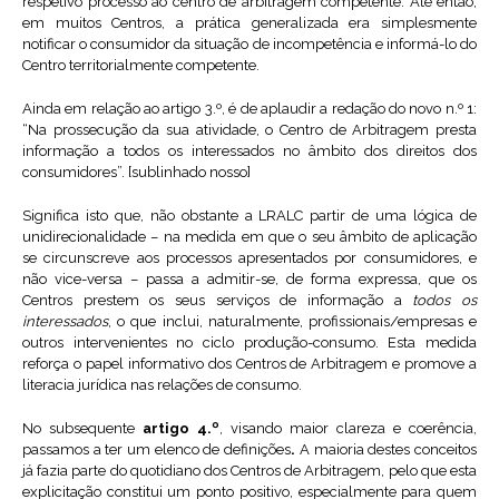
respetivo processo ao centro de arbitragem competente. Até então,
em muitos Centros, a prática generalizada era simplesmente
notificar o consumidor da situação de incompetência e informá-lo do
Centro territorialmente competente.
Ainda em relação ao artigo 3.º, é de aplaudir a redação do novo n.º 1:
“Na prossecução da sua atividade, o Centro de Arbitragem presta
informação a todos os interessados no âmbito dos direitos dos
consumidores”. [sublinhado nosso]
Significa isto que, não obstante a LRALC partir de uma lógica de
unidirecionalidade – na medida em que o seu âmbito de aplicação
se circunscreve aos processos apresentados por consumidores, e
não vice-versa – passa a admitir-se, de forma expressa, que os
Centros prestem os seus serviços de informação a
todos os
interessados
, o que inclui, naturalmente, profissionais/empresas e
outros intervenientes no ciclo produção-consumo. Esta medida
reforça o papel informativo dos Centros de Arbitragem e promove a
literacia jurídica nas relações de consumo.
No subsequente
artigo 4.º
, visando maior clareza e coerência,
passamos a ter um elenco de definições
.
A maioria destes conceitos
já fazia parte do quotidiano dos Centros de Arbitragem, pelo que esta
explicitação constitui um ponto positivo, especialmente para quem