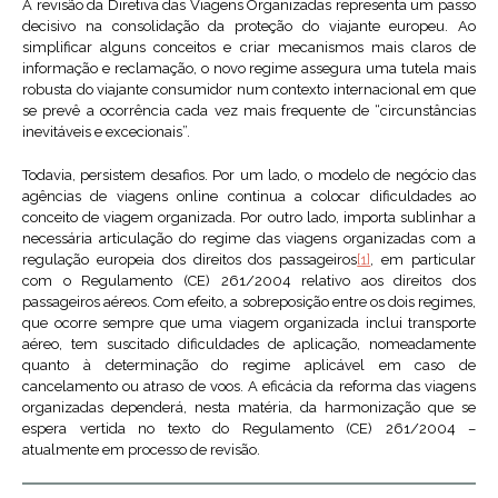
A revisão da Diretiva das Viagens Organizadas representa um passo
decisivo na consolidação da proteção do viajante europeu. Ao
simplificar alguns conceitos e criar mecanismos mais claros de
informação e reclamação, o novo regime assegura uma tutela mais
robusta do viajante consumidor num contexto internacional em que
se prevê a ocorrência cada vez mais frequente de “circunstâncias
inevitáveis e excecionais”.
Todavia, persistem desafios. Por um lado, o modelo de negócio das
agências de viagens online continua a colocar dificuldades ao
conceito de viagem organizada. Por outro lado, importa sublinhar a
necessária articulação do regime das viagens organizadas com a
regulação europeia dos direitos dos passageiros
[1]
, em particular
com o Regulamento (CE) 261/2004 relativo aos direitos dos
passageiros aéreos. Com efeito, a sobreposição entre os dois regimes,
que ocorre sempre que uma viagem organizada inclui transporte
aéreo, tem suscitado dificuldades de aplicação, nomeadamente
quanto à determinação do regime aplicável em caso de
cancelamento ou atraso de voos. A eficácia da reforma das viagens
organizadas dependerá, nesta matéria, da harmonização que se
espera vertida no texto do Regulamento (CE) 261/2004 –
atualmente em processo de revisão.