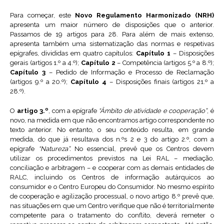
Para começar, este
Novo Regulamento Harmonizado (NRH)
apresenta um maior número de disposições que o anterior.
Passamos de 19 artigos para 28. Para além de mais extenso,
apresenta também uma sistematização das normas e respetivas
epígrafes, divididas em quatro capítulos:
Capítulo 1
– Disposições
gerais (artigos 1.º a 4.º);
Capítulo 2
– Competência (artigos 5.º a 8.º);
Capítulo 3
– Pedido de Informação e Processo de Reclamação
(artigos 9.º a 20.º);
Capítulo 4
– Disposições finais (artigos 21.º a
28.º).
O
artigo 3.º
, com a epígrafe
“Âmbito de atividade e cooperação”
, é
novo, na medida em que não encontramos artigo correspondente no
texto anterior. No entanto, o seu conteúdo resulta, em grande
medida, do que já resultava dos n.ºs 2 e 3 do artigo 2.º, com a
epígrafe
“Natureza”.
No essencial, prevê que os Centros devem
utilizar os procedimentos previstos na Lei RAL – mediação,
conciliação e arbitragem – e cooperar com as demais entidades de
RALC, incluindo os Centros de informação autárquicos ao
consumidor e o Centro Europeu do Consumidor. No mesmo espírito
de cooperação e agilização processual, o novo artigo 8.º prevê que,
nas situações em que um Centro verifique que não é territorialmente
competente para o tratamento do conflito, deverá remeter o