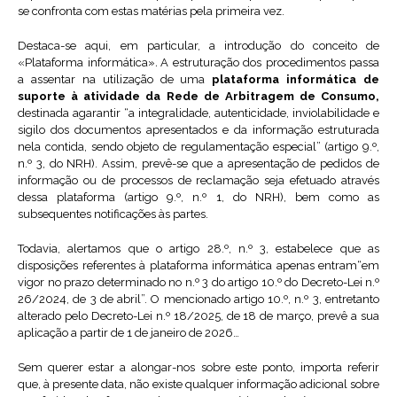
se confronta com estas matérias pela primeira vez.
Destaca-se aqui, em particular, a introdução do conceito de
«Plataforma informática»
.
A estruturação dos procedimentos passa
a assentar na utilização de uma
plataforma informática de
suporte à atividade da Rede de Arbitragem de Consumo,
destinada agarantir “a integralidade, autenticidade, inviolabilidade e
sigilo dos documentos apresentados e da informação estruturada
nela contida, sendo objeto de regulamentação especial” (artigo 9.º,
n.º 3, do NRH). Assim, prevê-se que a apresentação de pedidos de
informação ou de processos de reclamação seja efetuado através
dessa plataforma (artigo 9.º, n.º 1, do NRH), bem como as
subsequentes notificações às partes.
Todavia, alertamos que o artigo 28.º, n.º 3, estabelece que as
disposições referentes à plataforma informática apenas entram“em
vigor no prazo determinado no n.º 3 do artigo 10.º do Decreto-Lei n.º
26/2024, de 3 de abril”. O mencionado artigo 10.º, n.º 3, entretanto
alterado pelo Decreto-Lei n.º 18/2025, de 18 de março, prevê a sua
aplicação a partir de 1 de janeiro de 2026…
Sem querer estar a alongar-nos sobre este ponto, importa referir
que, à presente data, não existe qualquer informação adicional sobre