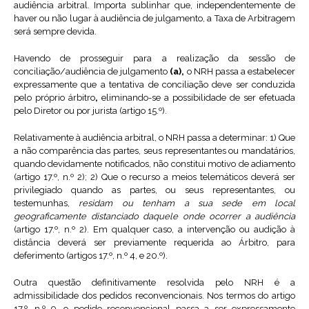
audiência arbitral. Importa sublinhar que, independentemente de
haver ou não lugar à audiência de julgamento, a Taxa de Arbitragem
será sempre devida.
Havendo de prosseguir para a realização da sessão de
conciliação/audiência de julgamento
(a),
o NRH passa a estabelecer
expressamente que a tentativa de conciliação deve ser conduzida
pelo próprio árbitro
,
eliminando-se a possibilidade de ser efetuada
pelo Diretor ou por jurista (artigo 15.º).
Relativamente à audiência arbitral, o NRH passa a determinar: 1) Que
a não comparência das partes, seus representantes ou mandatários,
quando devidamente notificados, não constitui motivo de adiamento
(artigo 17.º, n.º 2); 2) Que o recurso a meios telemáticos deverá ser
privilegiado quando as partes, ou seus representantes, ou
testemunhas,
residam ou tenham a sua sede em local
geograficamente distanciado daquele onde ocorrer a audiência
(artigo 17.º, n.º 2). Em qualquer caso, a intervenção ou audição à
distância deverá ser previamente requerida ao Árbitro, para
deferimento (artigos 17.º, n.º 4, e 20.º).
Outra questão definitivamente resolvida pelo NRH é a
admissibilidade dos pedidos reconvencionais. Nos termos do artigo
17.º, n.º 9, o pedido reconvencional passa a ser expressamente