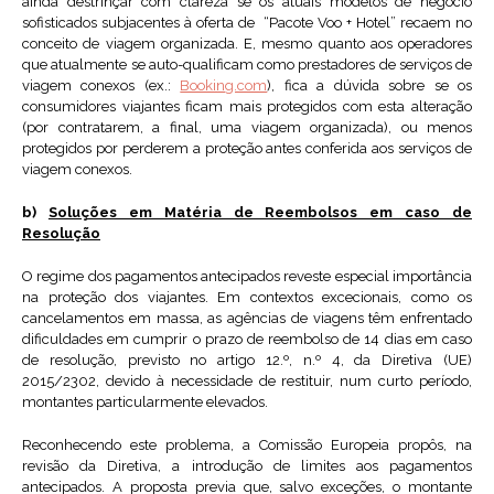
ainda destrinçar com clareza se os atuais modelos de negócio
sofisticados subjacentes à oferta de “Pacote Voo + Hotel” recaem no
conceito de viagem organizada. E, mesmo quanto aos operadores
que atualmente se auto-qualificam como prestadores de serviços de
viagem conexos (ex.:
Booking.com
), fica a dúvida sobre se os
consumidores viajantes ficam mais protegidos com esta alteração
(por contratarem, a final, uma viagem organizada), ou menos
protegidos por perderem a proteção antes conferida aos serviços de
viagem conexos.
b)
Soluções em Matéria de Reembolsos em caso de
Resolução
O regime dos pagamentos antecipados reveste especial importância
na proteção dos viajantes. Em contextos excecionais, como os
cancelamentos em massa, as agências de viagens têm enfrentado
dificuldades em cumprir o prazo de reembolso de 14 dias em caso
de resolução, previsto no artigo 12.º, n.º 4, da Diretiva (UE)
2015/2302, devido à necessidade de restituir, num curto período,
montantes particularmente elevados.
Reconhecendo este problema, a Comissão Europeia propôs, na
revisão da Diretiva, a introdução de limites aos pagamentos
antecipados. A proposta previa que, salvo exceções, o montante