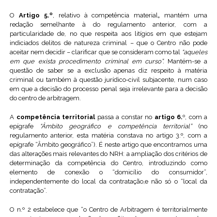
O
Artigo 5.º
, relativo à competência material
,
mantém uma
redação semelhante à do regulamento anterior, com a
particularidade de, no que respeita aos litígios em que estejam
indiciados delitos de natureza criminal – que o Centro não pode
aceitar nem decidir – clarificar que se consideram como tal
“aqueles
em que exista procedimento criminal em curso”.
Mantém-se a
questão de saber se a exclusão apenas diz respeito à matéria
criminal ou também à questão jurídico-civil subjacente, num caso
em que a decisão do processo penal seja irrelevante para a decisão
do centro de arbitragem.
A
competência territorial
passa a constar no
artigo 6.
º, com a
epígrafe
“Âmbito geográfico e competência territorial”
(no
regulamento anterior, esta matéria constava no artigo 3.º, com a
epígrafe “Âmbito geográfico”). É neste artigo que encontramos uma
das alterações mais relevantes do NRH: a ampliação dos critérios de
determinação da competência do Centro, introduzindo como
elemento de conexão o “domicílio do consumidor”,
independentemente do local da contratação,e não só o “local da
contratação”.
O n.º 2 estabelece que “o Centro de Arbitragem é territorialmente