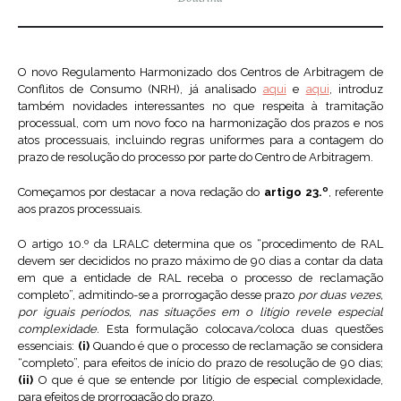
O novo Regulamento Harmonizado dos Centros de Arbitragem de
Conflitos de Consumo (NRH), já analisado
aqui
e
aqui
, introduz
também novidades interessantes no que respeita à tramitação
processual, com um novo foco na harmonização dos prazos e nos
atos processuais, incluindo regras uniformes para a contagem do
prazo de resolução do processo por parte do Centro de Arbitragem.
Começamos por destacar a nova redação do
artigo 23.º
, referente
aos prazos processuais.
O artigo 10.º da LRALC determina que os “procedimento de RAL
devem ser decididos no prazo máximo de 90 dias a contar da data
em que a entidade de RAL receba o processo de reclamação
completo”, admitindo-se a prorrogação desse prazo
por duas vezes,
por iguais períodos, nas situações em o litígio revele especial
complexidade.
Esta formulação colocava/coloca duas questões
essenciais:
(i)
Quando é que o processo de reclamação se considera
“completo”, para efeitos de início do prazo de resolução de 90 dias;
(ii)
O que é que se entende por litígio de especial complexidade,
para efeitos de prorrogação do prazo.