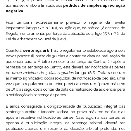
admissível, embora limitado aos
pedidos de simples apreciação
negativa
.
Fica também expressamente previsto o regime da revelia
inoperante (artigo 17.º, n.º 10), solução que, na prática, já decorria do
Regulamento anterior, por força da aplicação do artigo 35.º, n.º 2, da
Lei da Arbitragem Voluntária (LAV).
Quanto à
sentença arbitral
, o regulamento estabelece agora dois
novos prazos: (i) prazo de 30 dias a contar da data da realização da
audiência para o Árbitro remeter a sentença ao Centro; (ii) após a
remessa da sentença ao Centro, esta deverá ser notificada às partes
no
prazo máximo de 5 dias seguidos
(artigo 18.º). Trata-se de um
aumento significativo doprazo global de notificação da decisão, uma
vez que o regulamento anterior previa apenas um “prazo máximo
de 15 dias seguidos a contar da data da realização da audiência”para
a notificação da sentença às partes.
É ainda consagrada a obrigatoriedade de publicação integral das
sentenças arbitrais (anonimizadas), no prazo máximo de 60 dias
após a respetiva notificação às partes. Caso alguma das partes se
oponha à publicitação integral da sentença arbitral, deverá ser
publicado apenas um resumo da decisão arbitral proferida, nos