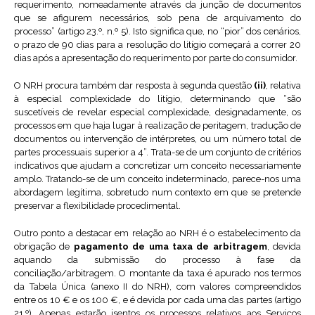
requerimento, nomeadamente através da junção de documentos
que se afigurem necessários, sob pena de arquivamento do
processo” (artigo 23.º, n.º 5). Isto significa que, no “pior” dos cenários,
o prazo de 90 dias para a resolução do litígio começará a correr 20
dias após a apresentação do requerimento por parte do consumidor.
O NRH procura também dar resposta à segunda questão
(ii)
, relativa
à especial complexidade do litígio, determinando que “são
suscetíveis de revelar especial complexidade, designadamente, os
processos em que haja lugar à realização de peritagem, tradução de
documentos ou intervenção de intérpretes, ou um número total de
partes processuais superior a 4”. Trata-se de um conjunto de critérios
indicativos que ajudam a concretizar um conceito necessariamente
amplo. Tratando-se de um conceito indeterminado, parece-nos uma
abordagem legítima, sobretudo num contexto em que se pretende
preservar a flexibilidade procedimental.
Outro ponto a destacar em relação ao NRH é o estabelecimento da
obrigação de
pagamento de uma taxa de arbitragem
, devida
aquando da submissão do processo à fase da
conciliação/arbitragem. O montante da taxa é apurado nos termos
da Tabela Única (anexo II do NRH), com valores compreendidos
entre os 10 € e os 100 €, e é devida por cada uma das partes (artigo
21.º). Apenas estarão isentos os processos relativos aos Serviços