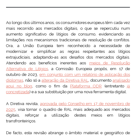
Ao longo dos últimos anos, os consumidores europeus têm cada vez
mais recorrido aos mercados digitais, o que se repercutiu num
aumento significativo de litígios de consumo, evidenciando as
limitações nos mecanismos tradicionais de resolução de conflitos.
Ora, a União Europeia tem reconhecido a necessidade de
modernizar e simplificar as regras respeitantes aos litígios
extrajudiciais, adaptando-as aos desafios dos mercados digitais.
Atendendo aos benefícios inerentes aos
meios de Resolução
Alternativa de Litígios
, a Comissão Europeia propôs, em 17 de
outubro de 2023,
em conjunto com um relatório de aplicação dos
diplomas
, não só a
alteração da Diretiva RAL
, documento
analisado
aqui no blog
, como o fim da
Plataforma ODR
(entretanto
já
concretizada
) e a sua substituição por uma nova ferramenta digital.
A Diretiva revista,
aprovada pelo Conselho em 17 de novembro de
2025
, visa tornar o quadro de RAL mais adequado aos mercados
digitais, reforçar a utilização destes meios em litígios
transfronteiriços.
De facto, esta revisão abrange o âmbito material e geográfico de