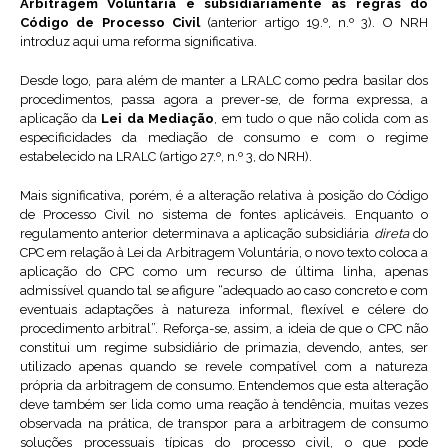
Arbitragem Voluntária e subsidiariamente as regras do
Código de Processo Civil
(anterior artigo 19.º, n.º 3). O NRH
introduz aqui uma reforma significativa.
Desde logo, para além de manter a LRALC como pedra basilar dos
procedimentos, passa agora a prever-se, de forma expressa, a
aplicação da
Lei da Mediação
, em tudo o que não colida com as
especificidades da mediação de consumo e com o regime
estabelecido na LRALC (artigo 27.º, n.º 3, do NRH).
Mais significativa, porém, é a alteração relativa à posição do Código
de Processo Civil no sistema de fontes aplicáveis. Enquanto o
regulamento anterior determinava a aplicação subsidiária
direta
do
CPC em relação à Lei da Arbitragem Voluntária, o novo texto coloca a
aplicação do CPC como um recurso de última linha, apenas
admissível quando tal se afigure “adequado ao caso concreto e com
eventuais adaptações à natureza informal, flexível e célere do
procedimento arbitral”. Reforça-se, assim, a ideia de que o CPC não
constitui um regime subsidiário de primazia, devendo, antes, ser
utilizado apenas quando se revele compatível com a natureza
própria da arbitragem de consumo. Entendemos que esta alteração
deve também ser lida como uma reação à tendência, muitas vezes
observada na prática, de transpor para a arbitragem de consumo
soluções processuais típicas do processo civil, o que pode