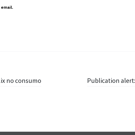
 email.
flix no consumo
Publication aler
Widgets