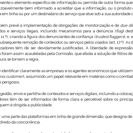
esente o elemento específico de informação ou permita de outra forma que
oavelmente bem informado a acreditar que a informação, ou o produto ou
a em linha ou por um destinatário do serviço que atue sob a sua autoridade o
bém prevê a implementação de obrigações de monitorização e de
due di
os e serviços ilegais, incluindo mecanismos para a denúncia (
flag
) des
 11.º), criando a figura dos denunciantes de confiança (
trusted flaggers
), e,
subsequente remoção de conteúdos ou serviços pelos visados (art. 17.º). As
izadores têm de ser devidamente jusitificadas. A liberdade de expressã
s foram assim acauteladas pela Comissão, que afasta a solução de filtros d
sura se tornem a regra.
identificar claramente as empresas e os agentes económicos que utilizem 
ess customer
), assumindo um papel relevante em matérias como o combate
 perigosos.
 gestão, envio e partilha de conteúdos e serviços digitais, incluindo a col
ores têm de ser informados de forma clara e percetível sobre os princip
quem é dirigida a publicidade.
lar uma parte das plataformas em linha de grande dimensão, que designa de
ireito da concorrência.