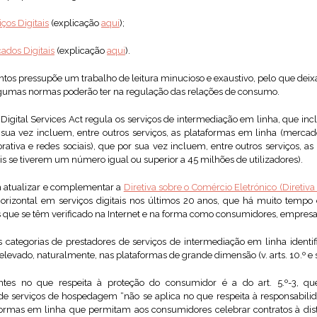
ços Digitais
(explicação
aqui
);
ados Digitais
(explicação
aqui
).
ntos pressupõe um trabalho de leitura minucioso e exaustivo, pelo que de
lgumas normas poderão ter na regulação das relações de consumo.
Digital Services Act regula os serviços de intermediação em linha, que incl
 sua vez incluem, entre outros serviços, as plataformas em linha (mercado
ativa e redes sociais), que por sua vez incluem, entre outros serviços, a
 se tiverem um número igual ou superior a 45 milhões de utilizadores).
m atualizar e complementar a
Diretiva sobre o Comércio Eletrónico (Direti
orizontal em serviços digitais nos últimos 20 anos, que há muito tempo 
s que se têm verificado na Internet e na forma como consumidores, empresa
as categorias de prestadores de serviços de intermediação em linha ident
elevado, naturalmente, nas plataformas de grande dimensão (v. arts. 10.º e s
es no que respeita à proteção do consumidor é a do art. 5.º-3, qu
de serviços de hospedagem “não se aplica no que respeita à responsabili
ormas em linha que permitam aos consumidores celebrar contratos à dist