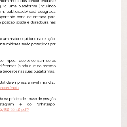
rantem mercados concorrenciais e
3.º-1, uma plataforma (incluindo
vem, publicidade) será designada
mportante porta de entrada para
ma posição sólida e duradoura nas
de um maior equilíbrio na relação.
onsumidores serão protegidos por
 de impedir que os consumidores
s diferentes (ainda que do mesmo
a terceiros nas suas plataformas.
tal da empresa a nível mundial,
oncorrência
.
da da prática de abuso de posição
nstagram e do Whatsapp.
9/B6-22-16.pdf?