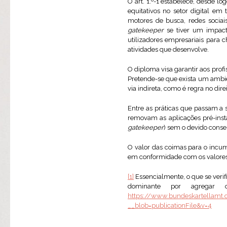
O art. 1.º-1 estabelece, desde 
equitativos no setor digital em
motores de busca, redes sociais
gatekeeper
se tiver um impacto
utilizadores empresariais para c
atividades que desenvolve.
O diploma visa garantir aos pro
Pretende-se que exista um ambie
via indireta, como é regra no dire
Entre as práticas que passam a 
removam as aplicações pré-insta
gatekeeper
) sem o devido conse
O valor das coimas para o incu
em conformidade com os valore
[1]
Essencialmente, o que se verif
dominante por agregar 
https://www.bundeskartellamt
__blob=publicationFile&v=4