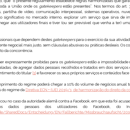
logo, que “o presente regulamento estabelece regras harmonizadas que ga
 toda a União onde os
gatekeepers
estão presentes”. Nos termos do art. 
, partilha de vídeo, comunicação interpessoal, sistemas operativos, nu
 significativo no mercado interno, explorar um serviço que sirva de i
hegar aos utilizadores finais e tiver (ou ser previsível que venha a ter) u
fissionais que dependem destes
gatekeepers
para o exercício da sua ativida
nte negocial mais justo, sem cláusulas abusivas ou práticas desleais. Os c
ito da concorrência.
ser expressamente proibidas para os
gatekeepers
estão a impossibilidade
ladas, de agregar dados pessoais recolhidos e tratados em dois serviço
ntimento do titular
[1]
e favorecer os seus próprios serviços e conteúdos face 
mprimento do regime poderá chegar a 10% do volume de negócios anual to
s do regime da
Diretiva ECN + (UE) 2019/1, de harmonização do direito da c
icou no caso da autoridade alemã contra a Facebook, em que esta foi acusa
os dados pessoais dos utilizadores do Facebook, do I
.de/SharedDocs/Entscheidung/EN/Fallberichte/Missbrauchsaufsicht/201