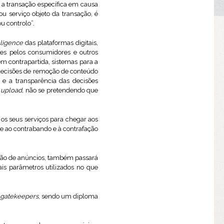
 a transação específica em causa
 serviço objeto da transação, é
u controlo”.
lligence
das plataformas digitais,
tes pelos consumidores e outros
 em contrapartida, sistemas para a
 decisões de remoção de conteúdo
o e a transparência das decisões
e
upload,
não se pretendendo que
os seus serviços para chegar aos
 ao contrabando e à contrafação
ocação de anúncios, também passará
ais parâmetros utilizados no que
gatekeepers
, sendo um diploma