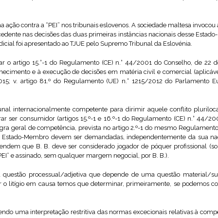
uma ação contra a “PEI” nos tribunais eslovenos. A sociedade maltesa invocou
cedente nas decisões das duas primeiras instâncias nacionais desse Estad
dicial foi apresentado ao TJUE pelo Supremo Tribunal da Eslovénia.
ar o artigo 15.°-1 do Regulamento (CE) n.° 44/2001 do Conselho, de 22 
hecimento e à execução de decisões em matéria civil e comercial (aplicável p
2015; v. artigo 81.º do Regulamento (UE) n.° 1215/2012 do Parlamento 
unal internacionalmente competente para dirimir aquele conflito pluriloca
rar ser consumidor (artigos 15.º-1 e 16.º-1 do Regulamento (CE) n.° 44/20
egra geral de competência, prevista no artigo 2.º-1 do mesmo Regulamento
um Estado-Membro devem ser demandadas, independentemente da sua naci
endem que B. B. deve ser considerado jogador de póquer profissional (s
EI” e assinado, sem qualquer margem negocial, por B. B.).
 questão processual/adjetiva que depende de uma questão material/sub
ir o litígio em causa temos que determinar, primeiramente, se podemos c
do uma interpretação restritiva das normas excecionais relativas à compe