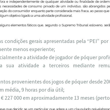
 fora e independentemente de qualquer atividade ou finalidade de ordem
ias necessidades de consumo privado de um indivíduo, são abrangidos pe
ção do consumidor enquanto parte considerada mais fraca, ao passo que e
lgum objetivo ligado a uma atividade profissional.
 alguns elementos fáticos que, segundo o Supremo Tribunal esloveno, ser
 as condições gerais apresentadas pela “PEI” p
amente menos experiente;
cialmente a atividade de jogador de póquer profi
a sua atividade a terceiros mediante rem
entos provenientes dos jogos de póquer desde 20
m média, 9 horas por dia útil;
 € 227 000 em aproximadamente 13 meses (perto 
eve que decidir se um particular que adere a um clausulado pré-elabora