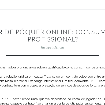
 DE PÓQUER ONLINE: CONSU
PROFISSIONAL?
Jurisprudência
oi chamado a pronunciar-se sobre a qualificação como consumidor de um jo
 a relação jurídica em causa. Trata-se de um contrato celebrado entre u
 Malta (Personal Exchange International Limited, doravante “PEI”), com
O contrato tem como objeto a prestação de serviços de jogos de fortuna e az
e a “PEI” haver retido uma quantia depositada na conta de jogador de B.
ente daquele contrato, “ao criar uma conta de utilizador suplementar, 