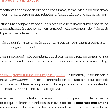
risprudência n.º 4/2019
mportantes no âmbito do direito do consumo é, sem dúvida, a do conceito
idor, nunca saberemos que relações jurídicas estão abrangidas pelas norma
tindo um código e estando a legislação de direito do consumo dispersa por
to de aplicação (subjetivo), contém uma definição de consumidor. Não exist
 quer a nível internacional.
u não quis uniformizar a noção de consumidor, também a jurisprudência te
s normas legais que a definem.
e restringe às definições constantes de diplomas de direito do consumo. I
e se deve entender por consumidor surgiu e desenvolveu-se no âmbito da 
ão do Supremo Tribunal de Justiça n.º 4/2014
uniformizou jurisprudência n
ência o
consumidor
promitente-comprador em contrato, ainda que com efi
zado, que não obteve o cumprimento do negócio por parte do administrador d
o no art. 755º nº 1 alínea f) do Código Civil”.
ber se num contrato promessa incumprido pela promitente vendedo
or
e a quem foram transmitidos os imóveis objeto do
contrato merament
a pagamento dos seus créditos, prevalecendo assim sobre outro crédito hip