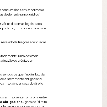
 de consumidor. Sem sabermos o
s deste “sub-ramo jurídico”.
 vários diplomas legais, cada
e, portanto, um conceito único de
m revelado flutuações acentuadas
nusitadamente, uma das mais
graduação de créditos em
o sentido de que, “no âmbito da
cácia meramente obrigacional
a insolvência, goza do direito
ra insolvente, o promitente-
e obrigacional
, goza do “direito
otecário que sobre eles incidia.