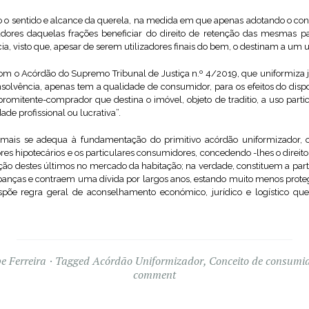
ro o sentido e alcance da querela, na medida em que apenas adotando o c
dores daquelas frações beneficiar do direito de retenção das mesmas p
ia, visto que, apesar de serem utilizadores finais do bem, o destinam a um u
com o Acórdão do Supremo Tribunal de Justiça n.º 4/2019, que uniformiza j
solvência, apenas tem a qualidade de consumidor, para os efeitos do disp
romitente-comprador que destina o imóvel, objeto de traditio, a uso parti
de profissional ou lucrativa”.
e mais se adequa à fundamentação do primitivo acórdão uniformizador, 
dores hipotecários e os particulares consumidores, concedendo -lhes o direito
ão destes últimos no mercado da habitação; na verdade, constituem a parte
anças e contraem uma dívida por largos anos, estando muito menos proteg
põe regra geral de aconselhamento económico, jurídico e logístico qu
pe Ferreira
Tagged
Acórdão Uniformizador
,
Conceito de consumi
comment