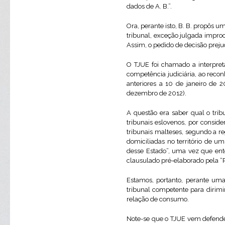
dados de A. B.”.
Ora, perante isto, B. B. propôs 
tribunal, exceção julgada impro
Assim, o pedido de decisão preju
O TJUE foi chamado a interpret
competência judiciária, ao recon
anteriores a 10 de janeiro de 
dezembro de 2012).
A questão era saber qual o trib
tribunais eslovenos, por conside
tribunais malteses, segundo a r
domiciliadas no território de 
desse Estado”, uma vez que ent
clausulado pré-elaborado pela “P
Estamos, portanto, perante uma
tribunal competente para dirim
relação de consumo.
Note-se que o TJUE vem defenden