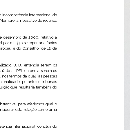
 a incompetência internacional do
o-Membro, ambas alvo de recurso.
de dezembro de 2000, relativo à
or o litígio se reportar a factos
Europeu e do Conselho, de 12 de
lizado. B. B., entendia serem os
01). Já a “PEI” entendia serem os
, nos termos da qual “as pessoas
onalidade, perante os tribunais
olução que resultaria também do
stantiva: para aferirmos qual o
onsiderar esta relação como uma
tência internacional, concluindo