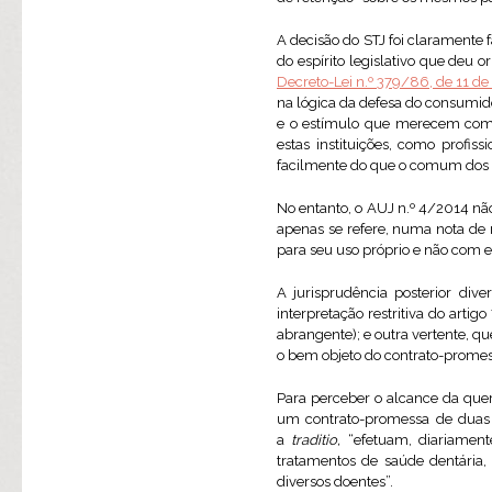
A decisão do STJ foi claramente 
do espírito legislativo que deu o
Decreto-Lei n.º 379/86, de 11 
na lógica da defesa do consumido
e o estímulo que merecem como
estas instituições, como profis
facilmente do que o comum dos pa
No entanto, o AUJ n.º 4/2014 nã
apenas se refere, numa nota de r
para seu uso próprio e não com 
A jurisprudência posterior dive
interpretação restritiva do arti
abrangente); e outra vertente, 
o bem objeto do contrato-promes
Para perceber o alcance da quer
um contrato-promessa de duas f
a
traditio,
“efetuam, diariamente,
tratamentos de saúde dentária, 
diversos doentes”.