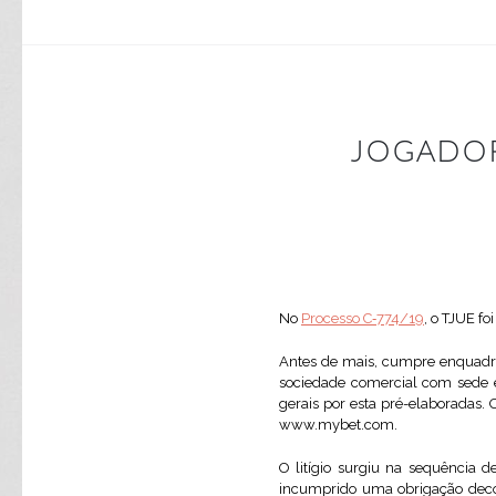
JOGADOR
No
Processo C‑774/19
, o TJUE f
Antes de mais, cumpre enquadrar
sociedade comercial com sede em
gerais por esta pré-elaboradas. 
www.mybet.com.
O litígio surgiu na sequência d
incumprido uma obrigação decorr