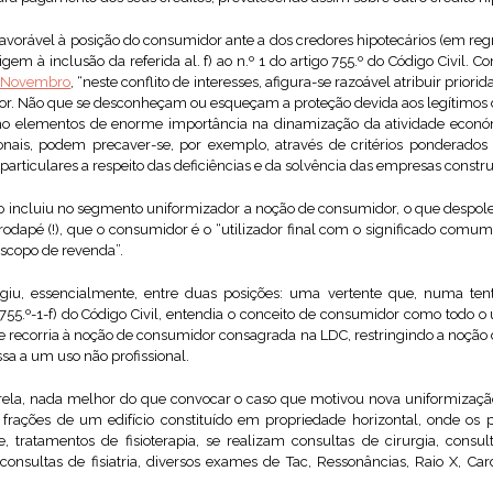
favorável à posição do consumidor ante a dos credores hipotecários (em reg
rigem à inclusão da referida al. f) ao n.º 1 do artigo 755.º do Código Civil
de Novembro
, “neste conflito de interesses, afigura-se razoável atribuir priori
r. Não que se desconheçam ou esqueçam a proteção devida aos legítimos dir
 elementos de enorme importância na dinamização da atividade económi
sionais, podem precaver-se, por exemplo, através de critérios ponderados 
rticulares a respeito das deficiências e da solvência das empresas constru
o incluiu no segmento uniformizador a noção de consumidor, o que despole
odapé (!), que o consumidor é o “utilizador final com o significado comum
escopo de revenda”.
rgiu, essencialmente, entre duas posições: uma vertente que, numa tenta
go 755.º-1-f) do Código Civil, entendia o conceito de consumidor como todo o
que recorria à noção de consumidor consagrada na LDC, restringindo a noçã
sa a um uso não profissional.
ela, nada melhor do que convocar o caso que motivou nova uniformização
rações de um edifício constituído em propriedade horizontal, onde os 
 tratamentos de fisioterapia, se realizam consultas de cirurgia, consult
consultas de fisiatria, diversos exames de Tac, Ressonâncias, Raio X, Car