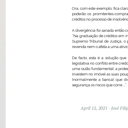
Ora, com este exemplo, fica cla
poderão os promitentes-compra
créditos no processo de insolvênc
A divergência foi sanada então 
“Na graduação de créditos em in
Supremo Tribunal de Justiça, o p
revenda nem o afeta a uma ativida
De facto, esta é a solução qu
legislativa no conflito entre cre
uma razão fundamental: a proteç
investem no imóvel as suas poup
(normalmente a banca) que dis
segurança os riscos que corre …”.
April 12, 2021
José Fili