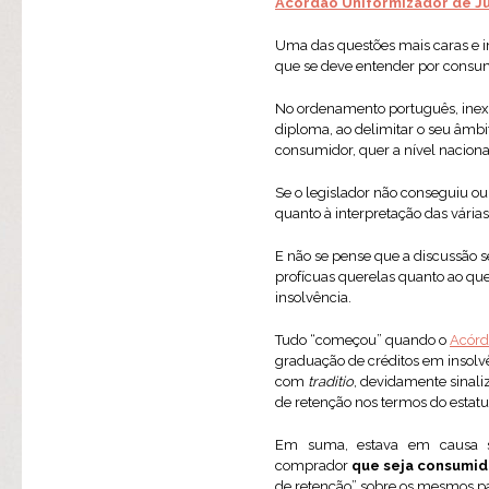
Acórdão Uniformizador de Ju
Uma das questões mais caras e i
que se deve entender por consum
No ordenamento português, inexis
diploma, ao delimitar o seu âmbi
consumidor, quer a nível nacional
Se o legislador não conseguiu o
quanto à interpretação das vária
E não se pense que a discussão s
profícuas querelas quanto ao qu
insolvência.
Tudo “começou” quando o
Acórd
graduação de créditos em insolv
com
traditio
, devidamente sinali
de retenção nos termos do estatuíd
Em suma, estava em causa sa
comprador
que seja consumid
de retenção” sobre os mesmos par