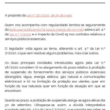
A propósito da
Lei n.º 18/2020, de 29 de maio
.
Quem nos acompanha com regularidade lembra-se seguramente
do
texto que publicamos há pouco menos de um mês
sobre o art. 4.º
da
Lei n.º 7/2020
e o impacto da Covid-19 nos contratos relativos a
serviços públicos essenciais.
O legislador volta agora ao tema, alterando o art. 4.º da Lei n.º
7/2020, o que vem resolver alguns problemas, mas criar outros.
As duas principais novidades introduzidas agora pela Lei n.º
18/2020 consistem (i) no alargamento do prazo relativo à proibição
de suspensão do fornecimento dos serviços públicos essenciais
abrangidos (água, energia elétrica, gás natural e comunicações
eletrónicas) e (ii) na limitação da proteção aos utentes, quer em
função da sua natureza quer em função da situação em que se
encontram.
Quanto ao prazo, a proibição de suspensão alarga-se agora até ao dia
30 de setembro. Ultrapassa-se, assim, a dúvida interpretativa
suscitada pelo art. 4.º-1 da Lei n.º 7/2020, que consistia em saber se