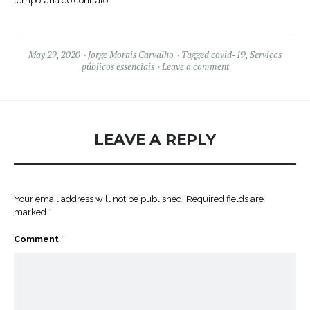
temporária do contrato.
May 29, 2020
Jorge Morais Carvalho
Tagged
covid-19
,
Serviços
públicos essenciais
Leave a comment
LEAVE A REPLY
Your email address will not be published.
Required fields are
marked
*
Comment
*