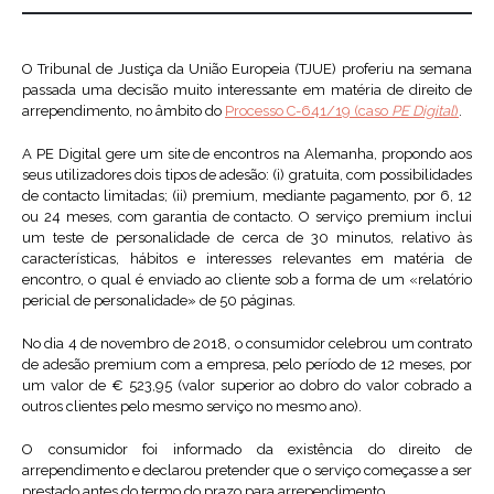
O Tribunal de Justiça da União Europeia (TJUE) proferiu na semana
passada uma decisão muito interessante em matéria de direito de
arrependimento, no âmbito do
Processo C-641/19 (caso
PE Digital
)
.
A PE Digital gere um site de encontros na Alemanha, propondo aos
seus utilizadores dois tipos de adesão: (i) gratuita, com possibilidades
de contacto limitadas; (ii) premium, mediante pagamento, por 6, 12
ou 24 meses, com garantia de contacto. O serviço premium inclui
um teste de personalidade de cerca de 30 minutos, relativo às
características, hábitos e interesses relevantes em matéria de
encontro, o qual é enviado ao cliente sob a forma de um «relatório
pericial de personalidade» de 50 páginas.
No dia 4 de novembro de 2018, o consumidor celebrou um contrato
de adesão premium com a empresa, pelo período de 12 meses, por
um valor de € 523,95 (valor superior ao dobro do valor cobrado a
outros clientes pelo mesmo serviço no mesmo ano).
O consumidor foi informado da existência do direito de
arrependimento e declarou pretender que o serviço começasse a ser
prestado antes do termo do prazo para arrependimento.