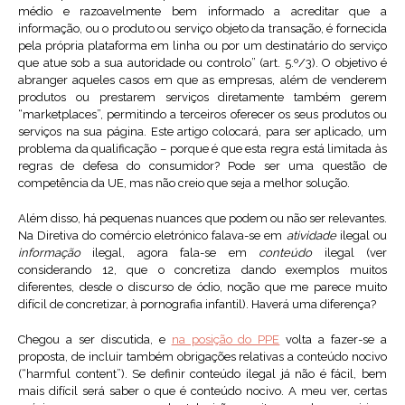
médio e razoavelmente bem informado a acreditar que a
informação, ou o produto ou serviço objeto da transação, é fornecida
pela própria plataforma em linha ou por um destinatário do serviço
que atue sob a sua autoridade ou controlo” (art. 5.º/3). O objetivo é
abranger aqueles casos em que as empresas, além de venderem
produtos ou prestarem serviços diretamente também gerem
“marketplaces”, permitindo a terceiros oferecer os seus produtos ou
serviços na sua página. Este artigo colocará, para ser aplicado, um
problema da qualificação – porque é que esta regra está limitada às
regras de defesa do consumidor? Pode ser uma questão de
competência da UE, mas não creio que seja a melhor solução.
Além disso, há pequenas nuances que podem ou não ser relevantes.
Na Diretiva do comércio eletrónico falava-se em
atividade
ilegal ou
informação
ilegal, agora fala-se em
conteúdo
ilegal (ver
considerando 12, que o concretiza dando exemplos muitos
diferentes, desde o discurso de ódio, noção que me parece muito
difícil de concretizar, à pornografia infantil). Haverá uma diferença?
Chegou a ser discutida, e
na posição do PPE
volta a fazer-se a
proposta, de incluir também obrigações relativas a conteúdo nocivo
(“harmful content”). Se definir conteúdo ilegal já não é fácil, bem
mais difícil será saber o que é conteúdo nocivo. A meu ver, certas