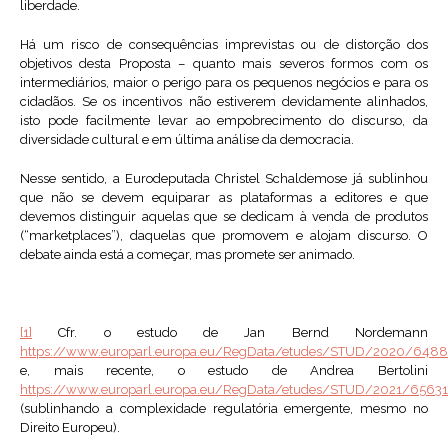
liberdade.
Há um risco de consequências imprevistas ou de distorção dos
objetivos desta Proposta – quanto mais severos formos com os
intermediários, maior o perigo para os pequenos negócios e para os
cidadãos. Se os incentivos não estiverem devidamente alinhados,
isto pode facilmente levar ao empobrecimento do discurso, da
diversidade cultural e em última análise da democracia.
Nesse sentido, a Eurodeputada Christel Schaldemose já sublinhou
que não se devem equiparar as plataformas a editores e que
devemos distinguir aquelas que se dedicam à venda de produtos
(“marketplaces”), daquelas que promovem e alojam discurso. O
debate ainda está a começar, mas promete ser animado.
[1]
Cfr. o estudo de Jan Bernd Nordemann
https://www.europarl.europa.eu/RegData/etudes/STUD/2020/648
e, mais recente, o estudo de Andrea Bertolini
https://www.europarl.europa.eu/RegData/etudes/STUD/2021/6563
(sublinhando a complexidade regulatória emergente, mesmo no
Direito Europeu).