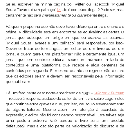
Se eu escrever na minha página do Twitter ou Facebook “Miguel
Sousa Tavares é um palhaço”.
[2]
Isto é conteúdo ilegal? Pode ser, mas
certamente não será
manifestamente
ou
claramente
ilegal.
Há quem proponha que não deve haver diferença entre o online e o
offline. A dificuldade está em encontrar as equivalências certas. O
jornal que publique um artigo em que eu escreva as palavras
“Miguel Sousa Tavares é um palhaço” será responsável por isso?
Devemos tratar de forma igual um editor de um livro ou de um
jornal e quem gere uma plataforma? Não é certamente igual um
jornal que tem controlo editorial sobre um número limitado de
conteúdos e uma plataforma que recebe e aloja centenas de
conteúdos por segundo. E, mesmo quanto ao regime, não é claro
que os editores sejam e devam ser responsáveis pela informação
que publicam.
Há um fascinante caso norte-americano de 1991 –
Winter v. Putnam
– relativo à responsabilidade do editor de um livro sobre cogumelos
que continha erros graves e que, por isso, causou o envenenamento
de alguns leitores. Mesmo assim, em atenção à liberdade de
expressão, o editor não foi considerado responsável. Esta talvez seja
uma postura extrema (até porque o livro seria um produto
defeituoso), mas a decisão parte da valorização do discurso e da