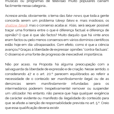
músicas ou programas de televisão muito populares cairiam
facilmente nessa categoria…
Acresce ainda, obviamente, o tema das
fake news
, que toda a gente
concorda serem um problema (
deep fakes
e, mais insidiosos, os
shallow fake
s
), mas o consenso acaba aí. Aliás, será sequer possível
traçar uma fronteira entre o que é diferença factual e diferença de
opinião? O que é que são factos? Muito daquilo que há vinte anos
eram factos ou pelo menos consensos em vários domínios científicos
estão hoje em dia ultrapassados. Com efeito, como é que a ciência
avançou? Graças à liberdade de expressar opiniões “contra-factuais”.
O dissenso é uma fonte de progresso de inexcedível importância.
Não por acaso, na Proposta há alguma preocupação com a
salvaguarda da liberdade de expressão e de criação. Nesse sentido, o
considerando 47 e o art. 20.º parecem equilibrados ao referir a
necessidade de o conteúdo ser
manifestamente
ilegal ou de as
denúncias serem
manifestamente
infundadas para os
intermediários poderem (respetivamente) remover ou suspender
um utilizador. No entanto, não parece que haja qualquer exigência
de carácter evidente ou manifesto da ilegalidade do conteúdo para
que se afaste a isenção de responsabilidade prevista no art. 5.º. Creio
que essa qualificação deveria existir.