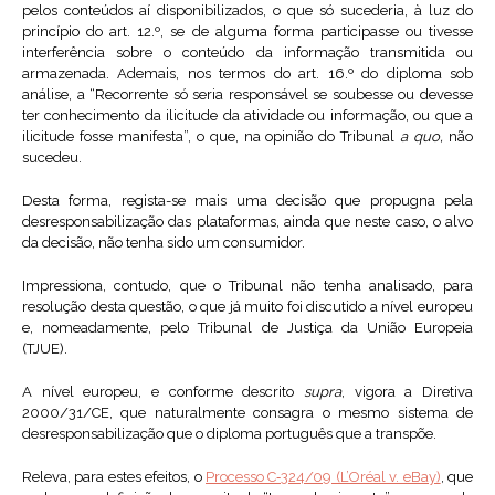
pelos conteúdos aí disponibilizados, o que só sucederia, à luz do
princípio do art. 12.º, se de alguma forma participasse ou tivesse
interferência sobre o conteúdo da informação transmitida ou
armazenada. Ademais, nos termos do art. 16.º do diploma sob
análise, a “Recorrente só seria responsável se soubesse ou devesse
ter conhecimento da ilicitude da atividade ou informação, ou que a
ilicitude fosse manifesta”, o que, na opinião do Tribunal
a quo,
não
sucedeu.
Desta forma, regista-se mais uma decisão que propugna pela
desresponsabilização das plataformas, ainda que neste caso, o alvo
da decisão, não tenha sido um consumidor.
Impressiona, contudo, que o Tribunal não tenha analisado, para
resolução desta questão, o que já muito foi discutido a nível europeu
e, nomeadamente, pelo Tribunal de Justiça da União Europeia
(TJUE).
A nível europeu, e conforme descrito
supra
, vigora a Diretiva
2000/31/CE, que naturalmente consagra o mesmo sistema de
desresponsabilização que o diploma português que a transpõe.
Releva, para estes efeitos, o
Processo C‑324/09 (L’Oréal v. eBay)
, que