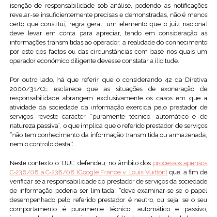
isenção de responsabilidade sob análise, podendo as notificações
revelar-se insuficientemente precisas e demonstradas, não é menos
certo que constitui, regra geral, um elemento que o juiz nacional
deve levar em conta para apreciar, tendo em consideração as
informações transmitidas ao operador, a realidade do conhecimento
por este dos factos ou das circunstâncias com base nos quais um
operador económico diligente devesse constatar a ilicitude.
Por outro lado, há que referir que o considerando 42 da Diretiva
2000/31/CE esclarece que as situações de exoneração de
responsabilidade abrangem exclusivamente os casos em que a
atividade da sociedade da informação exercida pelo prestador de
serviços reveste carácter “puramente técnico, automático e de
natureza passiva”, o que implica que o referido prestador de serviços
“não tem conhecimento da informação transmitida ou armazenada,
nem o controlo desta
”.
Neste contexto o TJUE defendeu, no âmbito dos
processos apensos
C‑236/08 a C‑238/08 (Google France v. Louis Vuitton)
que, a fim de
verificar se a responsabilidade do prestador de serviços da sociedade
de informação poderia ser limitada, “deve examinar‑se se o papel
desempenhado pelo referido prestador é neutro, ou seja, se o seu
comportamento é puramente técnico, automático e passivo,