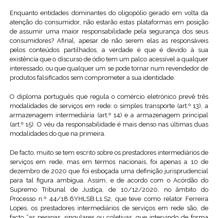
Enquanto entidades dominantes do oligopólio gerado em volta da
atenção do consumidor, não estarão estas plataformas em posição
de assumir uma maior responsabilidade pela segurança dos seus
consumidores? Afinal, apesar de não serem elas as responsáveis
pelos conteúdos partilhados, a verdade é que é devido à sua
existência que o discurso de ódio tem um palco acessível a qualquer
interessado, ou que qualquer um se pode tornar num revendedor de
produtos falsificados sem comprometer a sua identidade.
O diploma português que regula o comércio eletrónico prevê três
modalidades de serviços em rede: o simples transporte (art.º 13), a
armazenagem intermediária (art.º 14) e a armazenagem principal
(art.º 15). O véu da responsabilidade é mais denso nas últimas duas
modalidades do que na primeira.
De facto, muito se tem escrito sobre os prestadores intermediários de
serviços em rede, mas em termos nacionais, foi apenas a 10 de
dezembro de 2020 que foi esboçada uma definição jurisprudencial
para tal figura ambígua. Assim, e de acordo com o Acórdão do
Supremo Tribunal de Justiça, de 10/12/2020, no âmbito do
Processo n.º 44/18.6YHLSB.L1.S2, que teve como relator Ferreira
Lopes, os prestadores intermediários de serviços em rede são, de
facto “as pessoas, singulares ou coletivas, que intervindo de forma