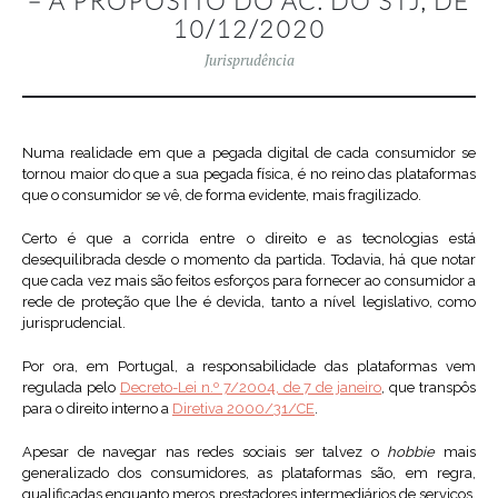
– A PROPÓSITO DO AC. DO STJ, DE
10/12/2020
Jurisprudência
Numa realidade em que a pegada digital de cada consumidor se
tornou maior do que a sua pegada física, é no reino das plataformas
que o consumidor se vê, de forma evidente, mais fragilizado.
Certo é que a corrida entre o direito e as tecnologias está
desequilibrada desde o momento da partida. Todavia, há que notar
que cada vez mais são feitos esforços para fornecer ao consumidor a
rede de proteção que lhe é devida, tanto a nível legislativo, como
jurisprudencial.
Por ora, em Portugal, a responsabilidade das plataformas vem
regulada pelo
Decreto-Lei n.º 7/2004, de 7 de janeiro
, que transpôs
para o direito interno a
Diretiva 2000/31/CE
.
Apesar de navegar nas redes sociais ser talvez o
hobbie
mais
generalizado dos consumidores, as plataformas são, em regra,
qualificadas enquanto meros prestadores intermediários de serviços,