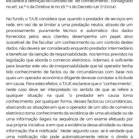
esclarece a definição do conceito de “ter conhecimento”, consagrado
no art. 14.º-1 da Diretiva (e no 16.º-1 do Decreto-Lei 7/2004).
No fundo, o TJUE considera que, quando o prestador de serviços em
rede, em vez de se limitar a uma prestação neutra, através de um
processamento puramente técnico e automático dos dados
fornecidos pelos seus clientes, desempenha um papel ativo
suscetível de lhe facultar um conhecimento ou um controlo destes
dados, não deverá ser considerado enquanto prestador intermediário
e beneficiar da isenção de responsabilidade, nos termos previstos na
legislação que aborda o comércio eletrónico. Ademais, é suficiente
para levantar este véu de irresponsabilidade que tal operador tenha
tido conhecimento de factos ou de circunstâncias com base nos
quais um operador económico diligente devesse constatar a ilicitude
em causa. Para estes efeitos, o TJUE esclarece que o “conhecimento”,
neste caso deve ser interpretado no sentido de que se refere a
qualquer situação na qual “o prestador em causa toma
conhecimento, por qualquer forma, desses factos ou circunstâncias,
abarcando as situações em que o operador de um sítio de comércio
eletrónico toma conhecimento da existência de uma atividade ou de
uma informação ilegais na sequência de um exame efetuado por
sua própria iniciativa, e em que a existência dessa atividade ou dessa
informação lhe é notificada”. Neste segundo caso, se é verdade que
uma notificação não pode automaticamente retirar o direito à