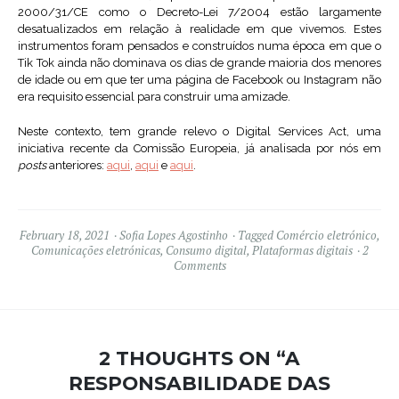
2000/31/CE como o Decreto-Lei 7/2004 estão largamente
desatualizados em relação à realidade em que vivemos. Estes
instrumentos foram pensados e construídos numa época em que o
Tik Tok ainda não dominava os dias de grande maioria dos menores
de idade ou em que ter uma página de Facebook ou Instagram não
era requisito essencial para construir uma amizade.
Neste contexto, tem grande relevo o Digital Services Act, uma
iniciativa recente da Comissão Europeia, já analisada por nós em
posts
anteriores:
aqui
,
aqui
e
aqui
.
February 18, 2021
Sofia Lopes Agostinho
Tagged
Comércio eletrónico
,
Comunicações eletrónicas
,
Consumo digital
,
Plataformas digitais
2
Comments
2 THOUGHTS ON “
A
RESPONSABILIDADE DAS